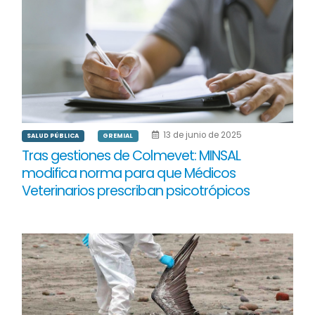
13 de junio de 2025
SALUD PÚBLICA
GREMIAL
Tras gestiones de Colmevet: MINSAL
modifica norma para que Médicos
Veterinarios prescriban psicotrópicos