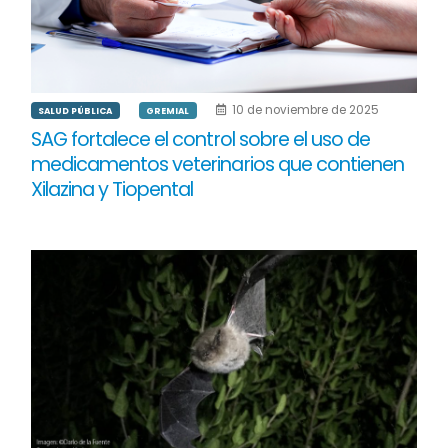
10 de noviembre de 2025
SALUD PÚBLICA
GREMIAL
SAG fortalece el control sobre el uso de
medicamentos veterinarios que contienen
Xilazina y Tiopental