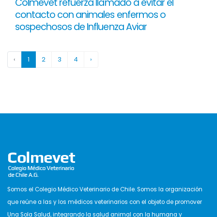
Colmevet refuerza llamado a evitar el
contacto con animales enfermos o
sospechosos de Influenza Aviar
‹
1
2
3
4
›
Somos el Colegio Médico Veterinario de Chile. Somos la organización
que reúne a las y los médicos veterinarios con el objeto de promover
Una Sola Salud, integrando la salud animal con la humana y