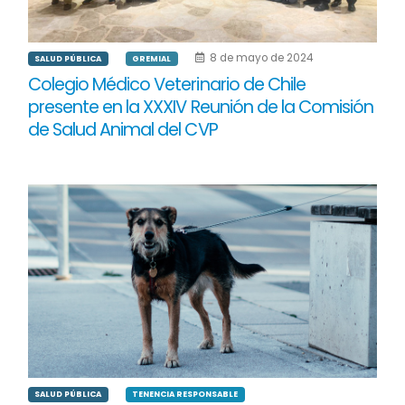
8 de mayo de 2024
SALUD PÚBLICA
GREMIAL
Colegio Médico Veterinario de Chile
presente en la XXXIV Reunión de la Comisión
de Salud Animal del CVP
SALUD PÚBLICA
TENENCIA RESPONSABLE