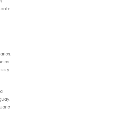
as
mento
arios.
ncias
sis y
la
guay.
uario