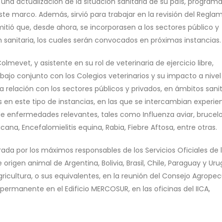
ó una actualización de la situación sanitaria de su país, program
ste marco. Además, sirvió para trabajar en la revisión del Regla
itió que, desde ahora, se incorporasen a los sectores público y
ón sanitaria, los cuales serán convocados en próximas instancias.
lmevet, y asistente en su rol de veterinaria de ejercicio libre,
abajo conjunto con los Colegios veterinarios y su impacto a nivel
, la relación con los sectores públicos y privados, en ámbitos sanit
s en este tipo de instancias, en las que se intercambian experie
 de enfermedades relevantes, tales como Influenza aviar, brucelo
icana, Encefalomielitis equina, Rabia, Fiebre Aftosa, entre otras.
ada por los máximos responsables de los Servicios Oficiales de 
rigen animal de Argentina, Bolivia, Brasil, Chile, Paraguay y Uru
gricultura, o sus equivalentes, en la reunión del Consejo Agropec
permanente en el Edificio MERCOSUR, en las oficinas del IICA,