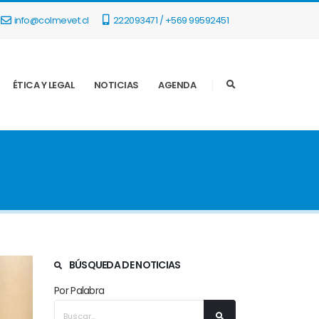
info@colmevet.cl
222093471 / +569 99592451
ÉTICA Y LEGAL
NOTICIAS
AGENDA
BÚSQUEDA DE NOTICIAS
Por Palabra