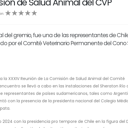
sión de Salud Animal del CVP
ón:
5
al del gremio, fue una de las representantes de Chil
ado por el Comité Veterinario Permanente del Cono 
 a la XXXIV Reunión de La Comisión de Salud Animal del Comité
encuentro se llevó a cabo en las instalaciones del Sheraton Río 
ón de representantes de países sudamericanos, tales como Argenti
contó con la presencia de la presidenta nacional del Colegio Médi
apata.
o 2024 con la presidencia pro tempore de Chile en la figura del D