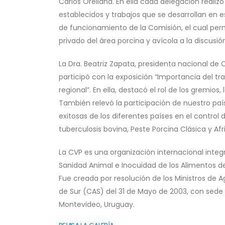
Carlos Orellana. En ella cada delegación realiz
establecidos y trabajos que se desarrollan en e
de funcionamiento de la Comisión, el cual perm
privado del área porcina y avícola a la discusi
La Dra. Beatriz Zapata, presidenta nacional de Co
participó con la exposición “Importancia del tr
regional”. En ella, destacó el rol de los gremios
También relevó la participación de nuestro paí
exitosas de los diferentes países en el control
tuberculosis bovina, Peste Porcina Clásica y Afr
La CVP es una organización internacional integr
Sanidad Animal e Inocuidad de los Alimentos de o
Fue creada por resolución de los Ministros de A
de Sur (CAS) del 31 de Mayo de 2003, con sede 
Montevideo, Uruguay.