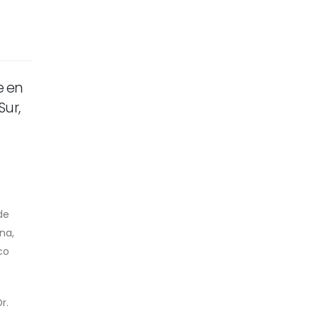
e en
Sur,
de
na,
co
r.