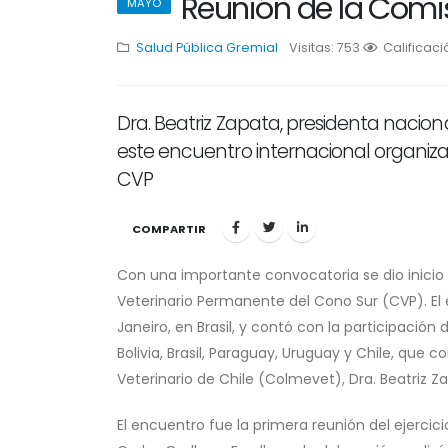
Reunión de la Comi
MAYO
Salud Pública
Gremial
Visitas: 753
1
Calificaci
2
3
4
Dra. Beatriz Zapata, presidenta nacion
este encuentro internacional organiz
CVP
COMPARTIR
Con una importante convocatoria se dio inicio
Veterinario Permanente del Cono Sur (CVP). El 
Janeiro, en Brasil, y contó con la participaci
Bolivia, Brasil, Paraguay, Uruguay y Chile, que 
Veterinario de Chile (Colmevet), Dra. Beatriz Z
El encuentro fue la primera reunión del ejercici