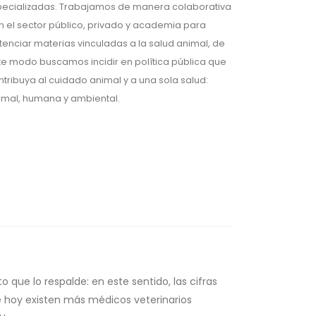
pecializadas. Trabajamos de manera colaborativa
n el sector público, privado y academia para
tenciar materias vinculadas a la salud animal, de
te modo buscamos incidir en política pública que
ntribuya al cuidado animal y a una sola salud:
imal, humana y ambiental.
ue lo respalde: en este sentido, las cifras
e hoy existen más médicos veterinarios