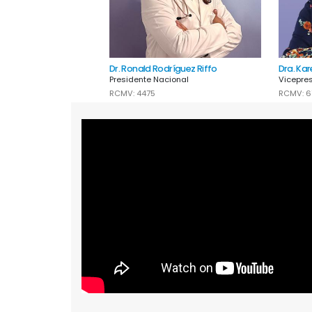
Dr. Ronald Rodríguez Riffo
Dra. Ka
Presidente Nacional
Vicepre
RCMV: 4475
RCMV: 6