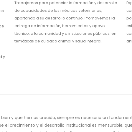
Trabajamos para potenciar la formación y desarrollo
Es
de capacidades de los médicos veterinarios,
co
os
aportando a su desarrollo continuo. Promovemos la
po
entrega de información, herramientas y apoyo
es
 de
técnico, a la comunidad y a instituciones públicas, en
co
temáticas de cuidado animal y salud integral.
an
d y
 bien y que hemos crecido, siempre es necesario un fundamento q
el crecimiento y el desarrollo institucional es mensurable, qu