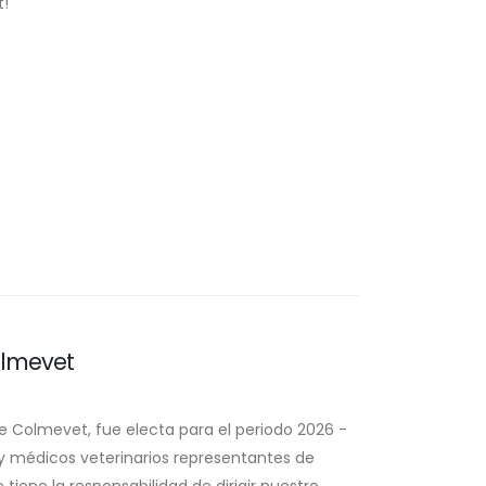
t!
185
s
Nuevos Colegiados 2021
olmevet
de Colmevet, fue electa para el periodo 2026 -
 médicos veterinarios representantes de