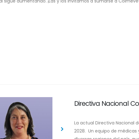
onal sigue aumentando. ¡Las y los invitamos a sumarse a Colmeve
18
8
Consejos Regionales
Comisiones Nacionale
Directiva Nacional C
La actual Directiva Nacional 
2028. Un equipo de médicas y