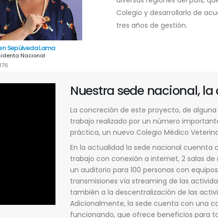
diversas regiones del país, que
Colegio y desarrollarlo de acu
tres años de gestión.
ren Sepúlveda Lama
Dra. Francisca Contardo Opitz
Dr
sidenta Nacional
Secretaria General
T
176
RCMV: 4755
R
Nuestra sede nacional, la
La concreción de este proyecto, de alguna
trabajo realizado por un número important
práctica, un nuevo Colegio Médico Veterina
En la actualidad la sede nacional cuennta 
trabajo con conexión a internet, 2 salas 
un auditorio para 100 personas con equipos 
transmisiones vía streaming de las activida
también a la descentralización de las activ
Adicionalmente, la sede cuenta con una c
funcionando, que ofrece beneficios para to