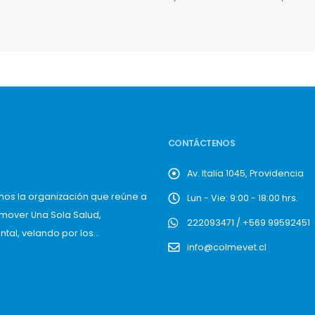
CONTÁCTENOS
Av. Italia 1045, Providencia
mos la organización que reúne a
Lun - Vie: 9:00 - 18:00 hrs.
omover Una Sola Salud,
222093471 / +569 99592451
al, velando por los...
info@colmevet.cl