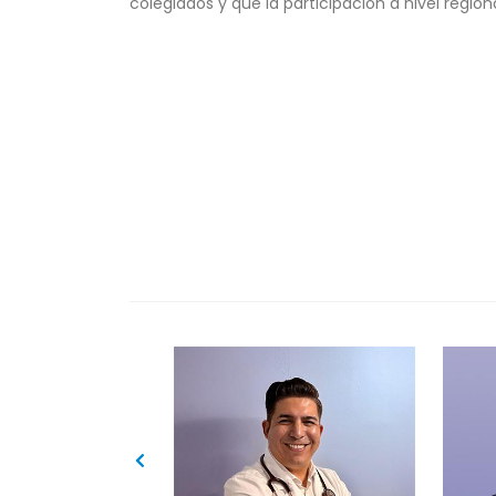
colegiados y que la participación a nivel regi
7037+
Colegiados Totales