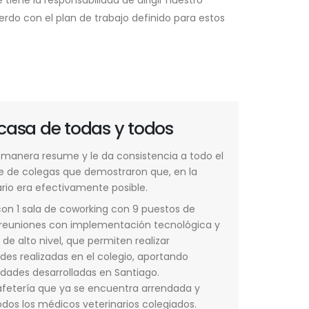
 tiene la responsabilidad de dirigir nuestro
erdo con el plan de trabajo definido para estos
. Cristian Villagrán Ramírez
Dr. Felipe Ulriksen Contreras
esorero
Director
CMV: 4266
RCMV: 4564
 casa de todas y todos
 manera resume y le da consistencia a todo el
e de colegas que demostraron que, en la
rio era efectivamente posible.
con 1 sala de coworking con 9 puestos de
de reuniones con implementación tecnológica y
de alto nivel, que permiten realizar
des realizadas en el colegio, aportando
idades desarrolladas en Santiago.
afetería que ya se encuentra arrendada y
dos los médicos veterinarios colegiados.