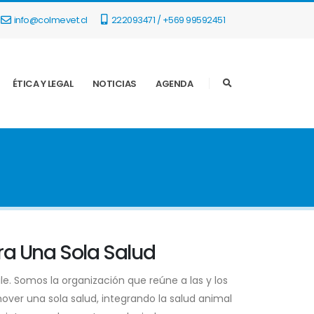
info@colmevet.cl
222093471 / +569 99592451
ÉTICA Y LEGAL
NOTICIAS
AGENDA
ara Una Sola Salud
e. Somos la organización que reúne a las y los
over una sola salud, integrando la salud animal