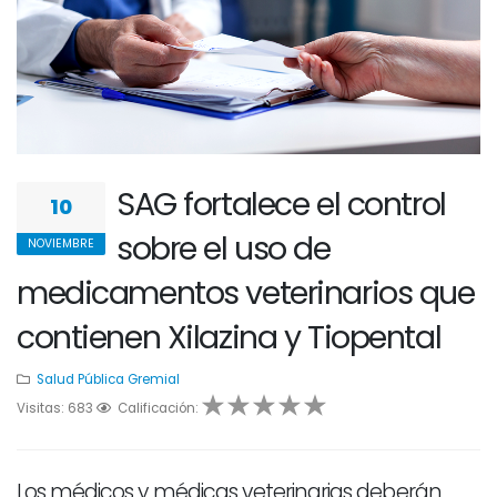
SAG fortalece el control
10
sobre el uso de
NOVIEMBRE
medicamentos veterinarios que
contienen Xilazina y Tiopental
Salud Pública
Gremial
Visitas: 683
1
2
Calificación:
3
4
5
Los médicos y médicas veterinarias deberán