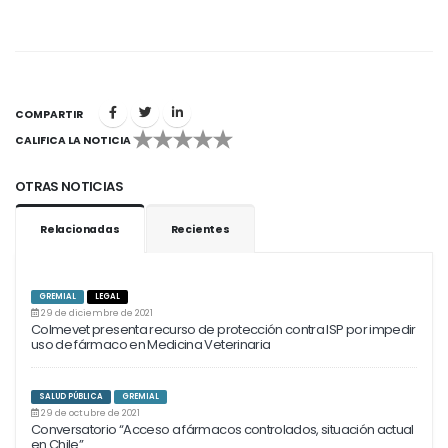
COMPARTIR
CALIFICA LA NOTICIA
1
2
3
4
5
OTRAS NOTICIAS
Relacionadas
Recientes
GREMIAL
LEGAL
29 de diciembre de 2021
Colmevet presenta recurso de protección contra ISP por impedir
uso de fármaco en Medicina Veterinaria
SALUD PÚBLICA
GREMIAL
29 de octubre de 2021
Conversatorio “Acceso a fármacos controlados, situación actual
en Chile”