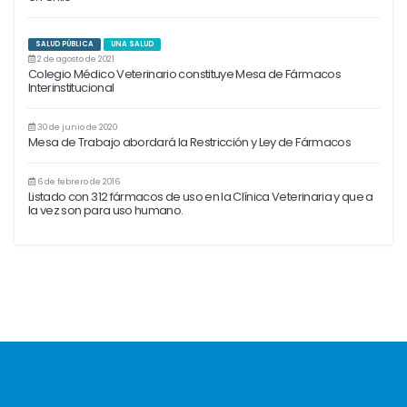
SALUD PÚBLICA
UNA SALUD
2 de agosto de 2021
Colegio Médico Veterinario constituye Mesa de Fármacos
Interinstitucional
30 de junio de 2020
Mesa de Trabajo abordará la Restricción y Ley de Fármacos
6 de febrero de 2016
Listado con 312 fármacos de uso en la Clínica Veterinaria y que a
la vez son para uso humano.