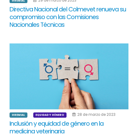
29 de marzo de 2023
GREMIAL
Directiva Nacional del Colmevet renueva su
compromiso con las Comisiones
Nacionales Técnicas
28 de marzo de 2023
GREMIAL
EQUIDAD Y GÉNERO
Inclusión y equidad de género en la
medicina veterinaria