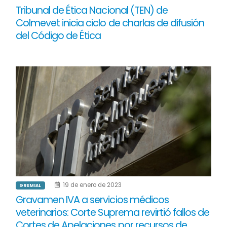
Tribunal de Ética Nacional (TEN) de
Colmevet inicia ciclo de charlas de difusión
del Código de Ética
19 de enero de 2023
GREMIAL
Gravamen IVA a servicios médicos
veterinarios: Corte Suprema revirtió fallos de
Cortes de Apelaciones por recursos de