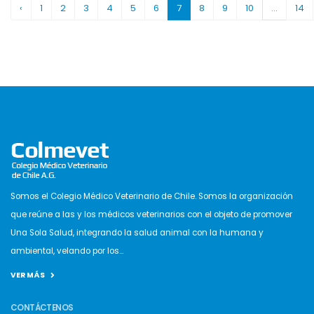
‹
1
2
3
4
5
6
7
8
9
10
...
14
Somos el Colegio Médico Veterinario de Chile. Somos la organización
que reúne a las y los médicos veterinarios con el objeto de promover
Una Sola Salud, integrando la salud animal con la humana y
ambiental, velando por los...
VER MÁS
CONTÁCTENOS