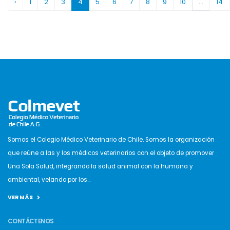
‹
1
2
3
4
5
6
7
8
9
10
...
14
Somos el Colegio Médico Veterinario de Chile. Somos la organización
que reúne a las y los médicos veterinarios con el objeto de promover
Una Sola Salud, integrando la salud animal con la humana y
ambiental, velando por los...
VER MÁS
CONTÁCTENOS