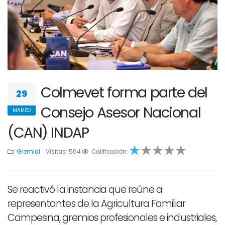
Colmevet forma parte del
29
Consejo Asesor Nacional
MARZO
(CAN) INDAP
Gremial
Visitas: 564
1
1
Calificación:
2
3
4
Se reactivó la instancia que reúne a
representantes de la Agricultura Familiar
Campesina, gremios profesionales e industriales,