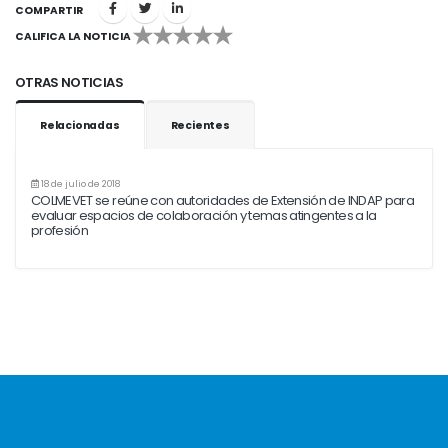
COMPARTIR
CALIFICA LA NOTICIA
1
2
3
4
5
OTRAS NOTICIAS
Relacionadas
Recientes
18 de julio de 2018
COLMEVET se reúne con autoridades de Extensión de INDAP para
evaluar espacios de colaboración y temas atingentes a la
profesión