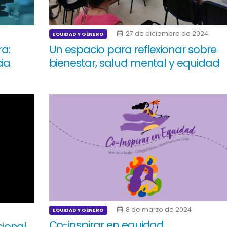
27 de diciembre de 2024
EQUIDAD Y GÉNERO
ra:
Un espacio para reflexionar sobre
cia
bienestar, salud mental y equidad
8 de marzo de 2024
EQUIDAD Y GÉNERO
Co-inspirar en equidad
ional