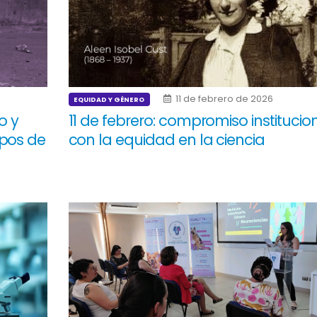
11 de febrero de 2026
EQUIDAD Y GÉNERO
o y
11 de febrero: compromiso institucio
mpos de
con la equidad en la ciencia