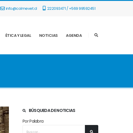
info@colmevet.cl
222093471 / +569 99592451
ÉTICA Y LEGAL
NOTICIAS
AGENDA
BÚSQUEDA DE NOTICIAS
Por Palabra