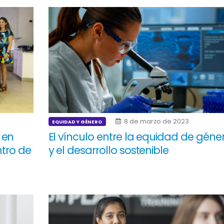
8 de marzo de 2023
EQUIDAD Y GÉNERO
 en
El vínculo entre la equidad de géne
ntro de
y el desarrollo sostenible