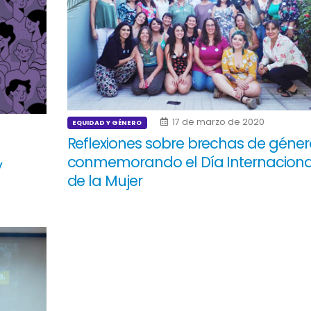
17 de marzo de 2020
EQUIDAD Y GÉNERO
Reflexiones sobre brechas de géner
conmemorando el Día Internaciona
y
de la Mujer