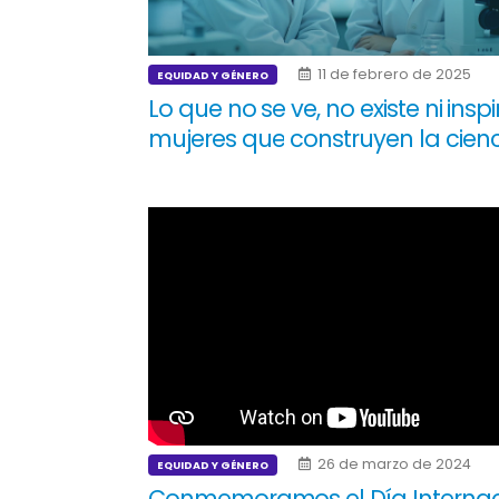
11 de febrero de 2025
EQUIDAD Y GÉNERO
Lo que no se ve, no existe ni inspi
mujeres que construyen la cien
26 de marzo de 2024
EQUIDAD Y GÉNERO
Conmemoramos el Día Internac