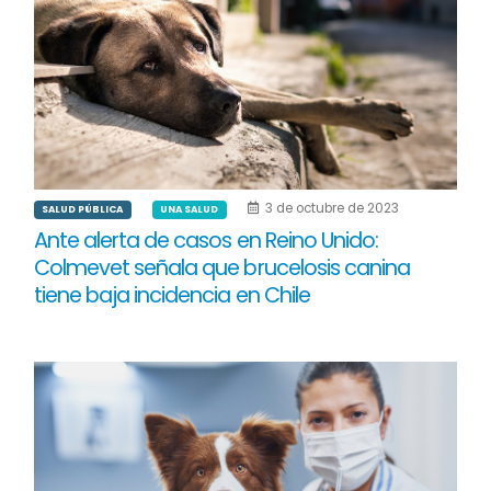
3 de octubre de 2023
SALUD PÚBLICA
UNA SALUD
Ante alerta de casos en Reino Unido:
Colmevet señala que brucelosis canina
tiene baja incidencia en Chile