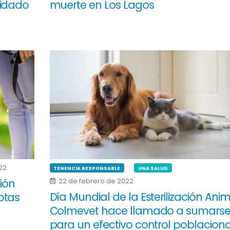
uidado
muerte en Los Lagos
22
TENENCIA RESPONSABLE
UNA SALUD
ión
22 de febrero de 2022
Día Mundial de la Esterilización Anim
otas
Colmevet hace llamado a sumars
para un efectivo control poblaciona