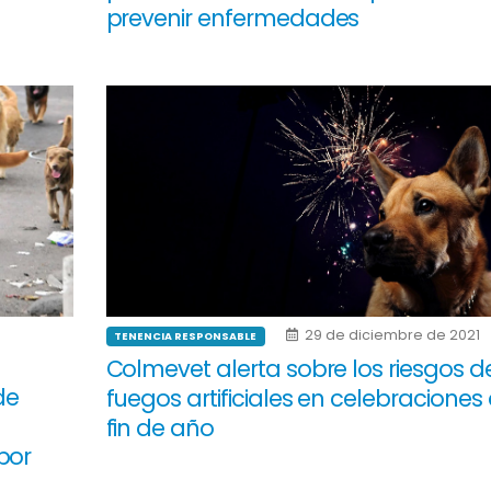
prevenir enfermedades
29 de diciembre de 2021
TENENCIA RESPONSABLE
Colmevet alerta sobre los riesgos d
de
fuegos artificiales en celebraciones
fin de año
por