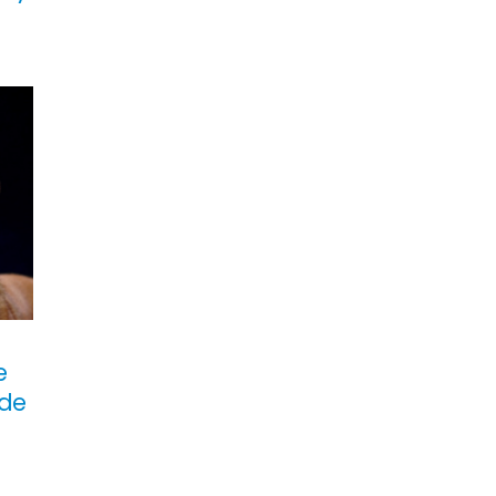
e
 de