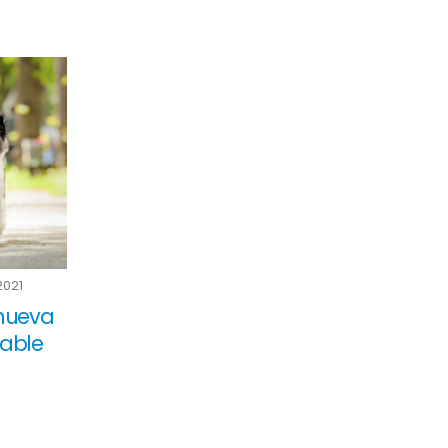
2021
 nueva
able