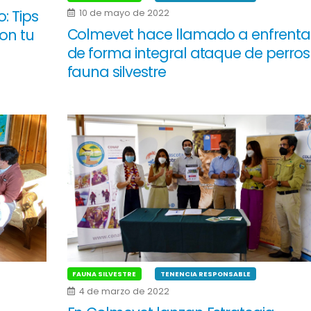
: Tips
10 de mayo de 2022
Colmevet hace llamado a enfrenta
on tu
de forma integral ataque de perros
fauna silvestre
FAUNA SILVESTRE
TENENCIA RESPONSABLE
4 de marzo de 2022