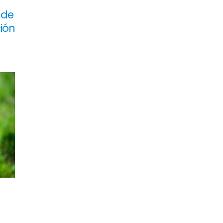
 de
ión