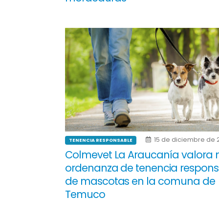
15 de diciembre de 
TENENCIA RESPONSABLE
Colmevet La Araucanía valora
ordenanza de tenencia respons
de mascotas en la comuna de
Temuco