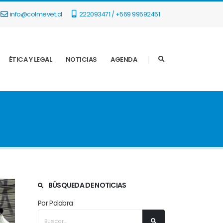
info@colmevet.cl
222093471 / +569 99592451
ÉTICA Y LEGAL
NOTICIAS
AGENDA
BÚSQUEDA DE NOTICIAS
Por Palabra