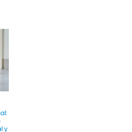
al:
e
l y