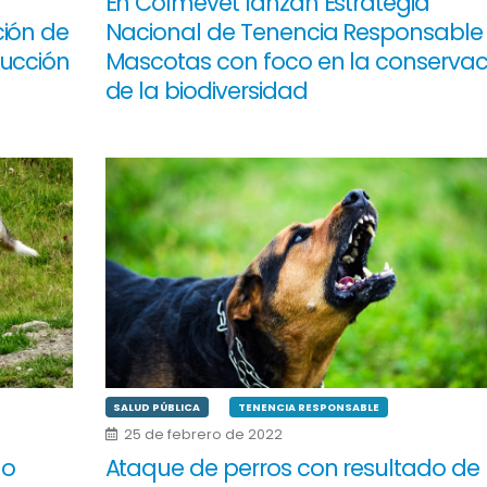
En Colmevet lanzan Estrategia
ción de
Nacional de Tenencia Responsable
ducción
Mascotas con foco en la conservac
de la biodiversidad
SALUD PÚBLICA
TENENCIA RESPONSABLE
25 de febrero de 2022
do
Ataque de perros con resultado de