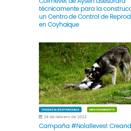
Colmevet de Aysén asesorará
técnicamente para la construc
un Centro de Control de Repro
en Coyhaique
TENENCIA RESPONSABLE
MEDIOAMBIENTE
28 de febrero de 2022
Campaña #Nolalleves!: Crean