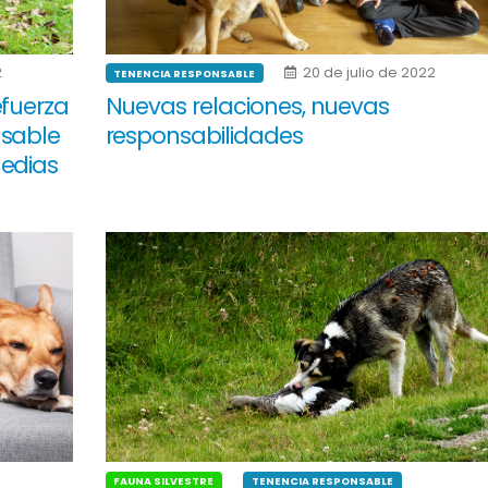
2
20 de julio de 2022
TENENCIA RESPONSABLE
efuerza
Nuevas relaciones, nuevas
nsable
responsabilidades
gedias
FAUNA SILVESTRE
TENENCIA RESPONSABLE