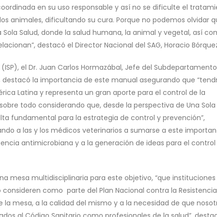
ordinada en su uso responsable y así no se dificulte el tratam
los animales, dificultando su cura. Porque no podemos olvidar 
Sola Salud, donde la salud humana, la animal y vegetal, así co
acionan”, destacó el Director Nacional del SAG, Horacio Bórquez
ca (ISP), el Dr. Juan Carlos Hormazábal, Jefe del Subdepartament
n, destacó la importancia de este manual asegurando que “tend
rica Latina y representa un gran aporte para el control de la
 sobre todo considerando que, desde la perspectiva de Una Sola 
a fundamental para la estrategia de control y prevención”,
tando a las y los médicos veterinarios a sumarse a este importan
tencia antimicrobiana y a la generación de ideas para el control 
na mesa multidisciplinaria para este objetivo, “que institucion
lo consideren como parte del Plan Nacional contra la Resistencia
e la mesa, a la calidad del mismo y a la necesidad de que nosot
os al Código Sanitario como profesionales de la salud”, destac