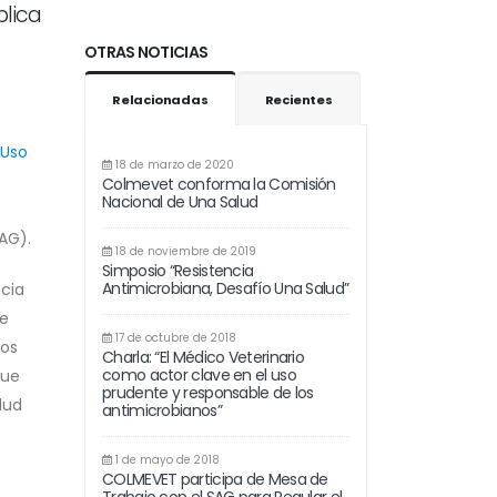
blica
OTRAS NOTICIAS
Relacionadas
Recientes
 Uso
18 de marzo de 2020
Colmevet conforma la Comisión
Nacional de Una Salud
AG).
18 de noviembre de 2019
Simposio “Resistencia
Antimicrobiana, Desafío Una Salud”
ncia
de
17 de octubre de 2018
los
Charla: “El Médico Veterinario
como actor clave en el uso
que
prudente y responsable de los
lud
antimicrobianos”
1 de mayo de 2018
COLMEVET participa de Mesa de