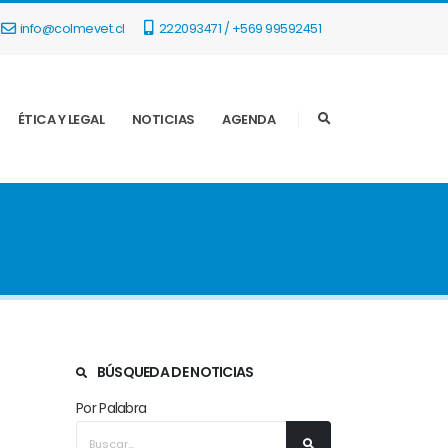
info@colmevet.cl
222093471 / +569 99592451
ÉTICA Y LEGAL
NOTICIAS
AGENDA
BÚSQUEDA DE NOTICIAS
Por Palabra