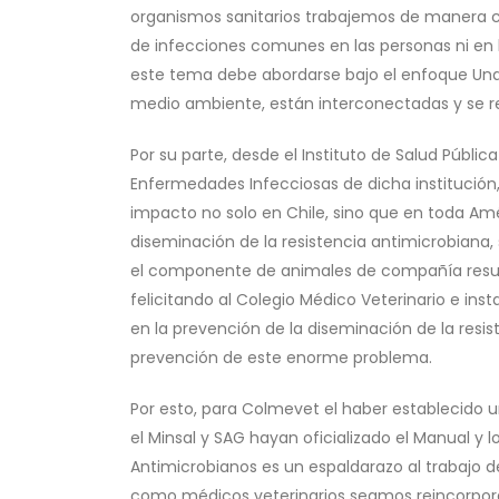
organismos sanitarios trabajemos de manera co
de infecciones comunes en las personas ni en 
este tema debe abordarse bajo el enfoque Una 
medio ambiente, están interconectadas y se rel
Por su parte, desde el Instituto de Salud Públi
Enfermedades Infecciosas de dicha institució
impacto no solo en Chile, sino que en toda Amé
diseminación de la resistencia antimicrobiana,
el componente de animales de compañía result
felicitando al Colegio Médico Veterinario e ins
en la prevención de la diseminación de la resis
prevención de este enorme problema.
Por esto, para Colmevet el haber establecido u
el Minsal y SAG hayan oficializado el Manual y 
Antimicrobianos es un espaldarazo al trabajo d
como médicos veterinarios seamos reincorporad