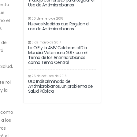
Trabajo con el SAG para Regular el
iento
Uso de Antimicrobianos
que
30 de enero de 2018
mo el
Nuevas Medidas que Regulan el
.
uso de Antimicrobianos
o de
3 de mayo de 2017
La OIE y la AMV Celebran el Día
rá
Mundial Veterinario 2017 con el
Tema de los Antimicrobianos
como Tema Central
Salud,
25 de octubre de 2016
Uso Indiscriminado de
te rol
Antimicrobianos, un problema de
y la
Salud Pública
es como
 a los
ros
ó el