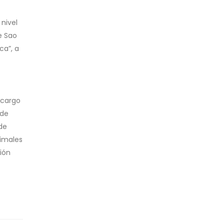
nivel
e Sao
ca”, a
 cargo
 de
de
nimales
sión