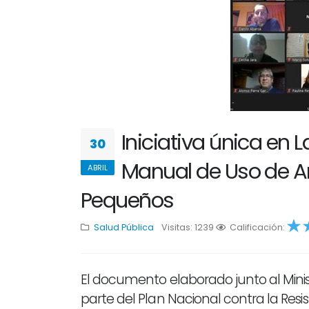
Iniciativa única en
30
Manual de Uso de A
ABRIL
Pequeños
Salud Pública
Visitas: 1239
1
Calificación:
2
3
4
5
El documento elaborado junto al Minist
parte del Plan Nacional contra la Res