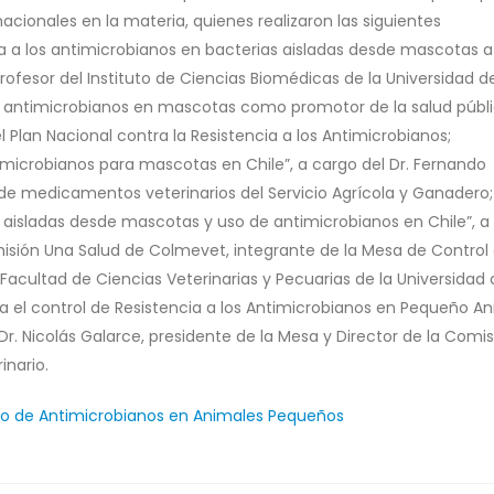
cionales en la materia, quienes realizaron las siguientes
ia a los antimicrobianos en bacterias aisladas desde mascotas a 
 profesor del Instituto de Ciencias Biomédicas de la Universidad d
de antimicrobianos en mascotas como promotor de la salud públi
l Plan Nacional contra la Resistencia a los Antimicrobianos;
imicrobianos para mascotas en Chile”, a cargo del Dr. Fernando
 de medicamentos veterinarios del Servicio Agrícola y Ganadero;
s aisladas desde mascotas y uso de antimicrobianos en Chile”, a
Comisión Una Salud de Colmevet, integrante de la Mesa de Control
cultad de Ciencias Veterinarias y Pecuarias de la Universidad 
ra el control de Resistencia a los Antimicrobianos en Pequeño A
Dr. Nicolás Galarce, presidente de la Mesa y Director de la Comi
inario.
so de Antimicrobianos en Animales Pequeños