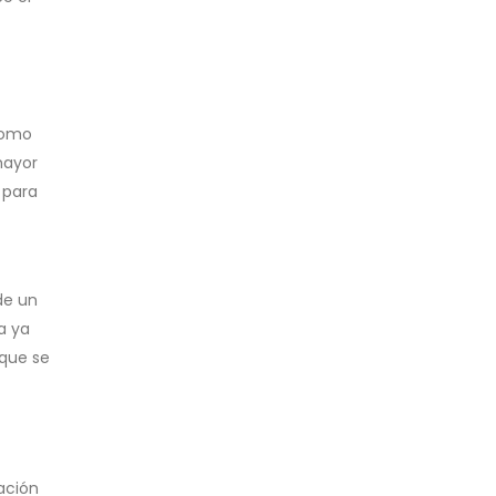
 como
mayor
 para
de un
a ya
 que se
ación