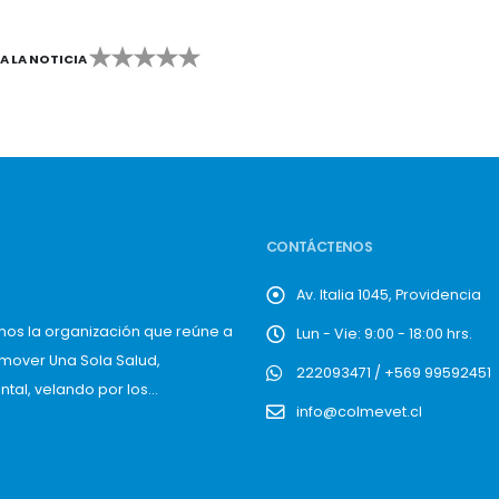
CA LA NOTICIA
2
3
4
5
CONTÁCTENOS
Av. Italia 1045, Providencia
mos la organización que reúne a
Lun - Vie: 9:00 - 18:00 hrs.
omover Una Sola Salud,
222093471 / +569 99592451
al, velando por los...
info@colmevet.cl