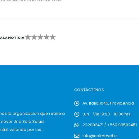
CA LA NOTICIA
2
3
4
5
CONTÁCTENOS
Av. Italia 1045, Providencia
mos la organización que reúne a
Lun - Vie: 9:00 - 18:00 hrs.
omover Una Sola Salud,
222093471 / +569 99592451
al, velando por los...
info@colmevet.cl