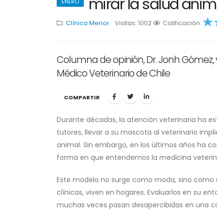
mirar la salud anim
ENERO
Clínica Menor
Visitas: 1002
1
Calificación:
2
3
4
5
Columna de opinión, Dr. Jonh Gómez,
Médico Veterinario de Chile
COMPARTIR
Durante décadas, la atención veterinaria ha es
tutores, llevar a su mascota al veterinario impl
animal. Sin embargo, en los últimos años ha co
forma en que entendemos la medicina veterin
Este modelo no surge como moda, sino como u
clínicas, viven en hogares. Evaluarlos en su en
muchas veces pasan desapercibidas en una con