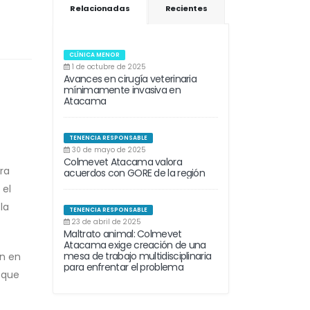
Relacionadas
Recientes
CLÍNICA MENOR
1 de octubre de 2025
Avances en cirugía veterinaria
mínimamente invasiva en
Atacama
TENENCIA RESPONSABLE
30 de mayo de 2025
Colmevet Atacama valora
ra
acuerdos con GORE de la región
 el
la
TENENCIA RESPONSABLE
23 de abril de 2025
Maltrato animal: Colmevet
Atacama exige creación de una
mesa de trabajo multidisciplinaria
n en
para enfrentar el problema
 que