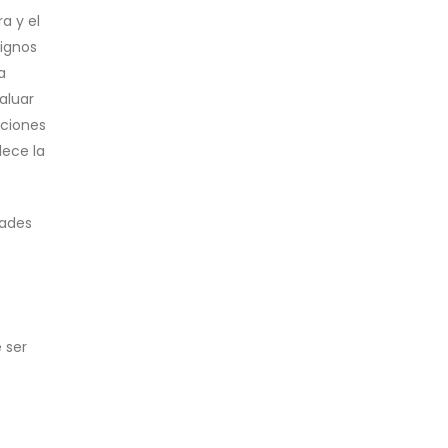
a y el
signos
a
aluar
aciones
lece la
dades
 ser