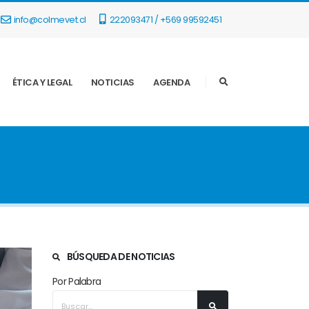
info@colmevet.cl
222093471 / +569 99592451
ÉTICA Y LEGAL
NOTICIAS
AGENDA
BÚSQUEDA DE NOTICIAS
Por Palabra