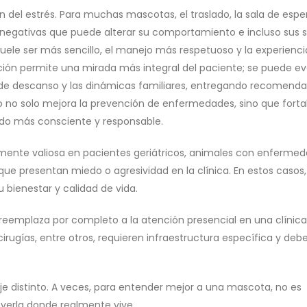
n del estrés. Para muchas mascotas, el traslado, la sala de esper
negativas que puede alterar su comportamiento e incluso sus 
suele ser más sencillo, el manejo más respetuoso y la experienci
ión permite una mirada más integral del paciente; se puede ev
os de descanso y las dinámicas familiares, entregando recomend
o no solo mejora la prevención de enfermedades, sino que forta
do más consciente y responsable.
almente valiosa en pacientes geriátricos, animales con enferme
ue presentan miedo o agresividad en la clínica. En estos casos,
 bienestar y calidad de vida.
reemplaza por completo a la atención presencial en una clínica
cirugías, entre otros, requieren infraestructura específica y debe
aje distinto. A veces, para entender mejor a una mascota, no es
 verla donde realmente vive.