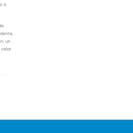
o a
de
idente,
n, un
 velar