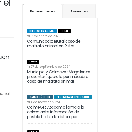
 el
Relacionadas
Recientes
BIENESTAR ANIMAL
LEGAL
13 de enero de 2025
Comunicado: Brutal caso de
maltrato animal en Putre
ción
LEGAL
27 de septiembre de 2024
Municipio y Colmevet Magallanes
presentan querella por macabro
caso de maltrato animal
ional
SALUD PÚBLICA
TENENCIA RESPONSABLE
4 de mayo de 2024
Colmevet Atacama llama a la
calma ante información de
posible brote de distemper