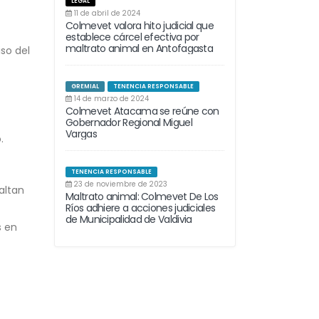
LEGAL
11 de abril de 2024
Colmevet valora hito judicial que
establece cárcel efectiva por
maltrato animal en Antofagasta
so del
GREMIAL
TENENCIA RESPONSABLE
14 de marzo de 2024
Colmevet Atacama se reúne con
Gobernador Regional Miguel
Vargas
.
TENENCIA RESPONSABLE
23 de noviembre de 2023
altan
Maltrato animal: Colmevet De Los
Ríos adhiere a acciones judiciales
de Municipalidad de Valdivia
s en