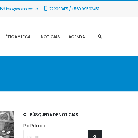
info@colmevet.cl
222093471 / +569 99592451
ÉTICA Y LEGAL
NOTICIAS
AGENDA
BÚSQUEDA DE NOTICIAS
Por Palabra