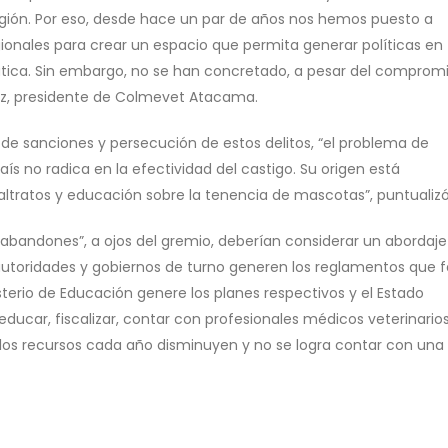
gión. Por eso, desde hace un par de años nos hemos puesto a
ionales para crear un espacio que permita generar políticas en
mática. Sin embargo, no se han concretado, a pesar del compromi
ez, presidente de Colmevet Atacama.
a de sanciones y persecución de estos delitos, “el problema de
ís no radica en la efectividad del castigo. Su origen está
ltratos y educación sobre la tenencia de mascotas”, puntualizó
bandones”, a ojos del gremio, deberían considerar un abordaje
autoridades y gobiernos de turno generen los reglamentos que f
sterio de Educación genere los planes respectivos y el Estado
ucar, fiscalizar, contar con profesionales médicos veterinario
 los recursos cada año disminuyen y no se logra contar con una