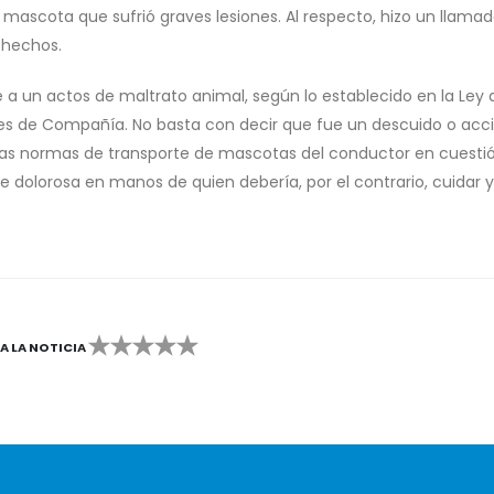
scota que sufrió graves lesiones. Al respecto, hizo un llamad
 hechos.
 un actos de maltrato animal, según lo establecido en la Ley 
es de Compañía. No basta con decir que fue un descuido o acc
las normas de transporte de mascotas del conductor en cuestió
 dolorosa en manos de quien debería, por el contrario, cuidar y
CA LA NOTICIA
2
3
4
5