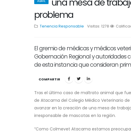
una mesa de trabajo 
ABRIL
problema
Tenencia Responsable
Visitas: 1278
1
Califica
2
3
El gremio de médicas y médicos veteri
Gobernación Regional y autoridades c
de esta instancia que consideran primo
COMPARTIR
Tras el último caso de maltrato animal que fu
de Atacama del Colegio Médico Veterinario de C
avanzar en la creación de una mesa de trabajo m
irresponsable de mascotas en la región.
“Como Colmevet Atacama estamos preocupados 