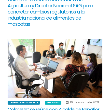
Agricultura y Director Nacional SAG para
concretar cambios regulatorios a la
industria nacional de alimentos de
mascotas
10 de marzo de 2021
TENENCIA RESPONSABLE
UNA SALUD
Colmevet se reúne con Alcalde de Peñaflor