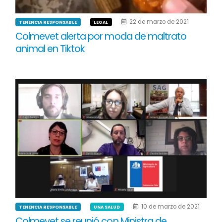
22 de marzo de 2021
TENENCIA RESPONSABLE
LEGAL
Colmevet alerta por moda de maltrato
animal en Tiktok
10 de marzo de 2021
TENENCIA RESPONSABLE
UNA SALUD
Colmevet se reunió con Ministra de