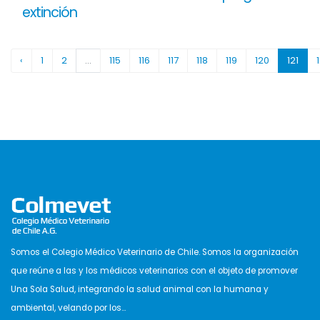
extinción
‹
1
2
...
115
116
117
118
119
120
121
Somos el Colegio Médico Veterinario de Chile. Somos la organización
que reúne a las y los médicos veterinarios con el objeto de promover
Una Sola Salud, integrando la salud animal con la humana y
ambiental, velando por los...