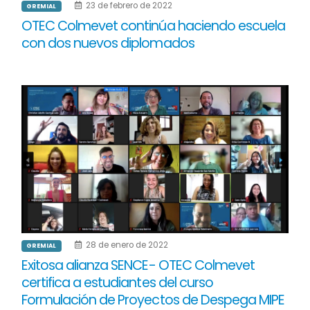
23 de febrero de 2022
GREMIAL
OTEC Colmevet continúa haciendo escuela
con dos nuevos diplomados
28 de enero de 2022
GREMIAL
Exitosa alianza SENCE- OTEC Colmevet
certifica a estudiantes del curso
Formulación de Proyectos de Despega MIPE