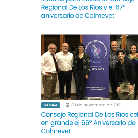
Regional De Los Ríos y el 67°
aniversario de Colmevet
30 de noviembre de 2021
GREMIAL
Consejo Regional De Los Ríos ce
en grande el 66° Aniversario de
Colmevet