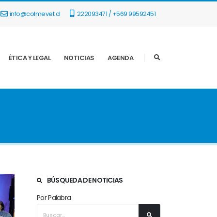
info@colmevet.cl
222093471 / +569 99592451
ÉTICA Y LEGAL
NOTICIAS
AGENDA
BÚSQUEDA DE NOTICIAS
Por Palabra