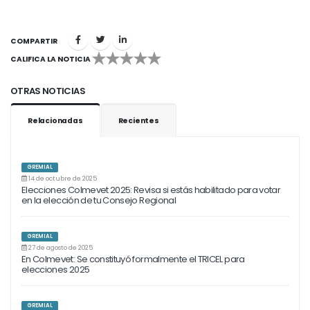
COMPARTIR
CALIFICA LA NOTICIA
1
2
3
4
5
OTRAS NOTICIAS
Relacionadas
Recientes
GREMIAL
14 de octubre de 2025
Elecciones Colmevet 2025: Revisa si estás habilitado para votar
en la elección de tu Consejo Regional
GREMIAL
27 de agosto de 2025
En Colmevet: Se constituyó formalmente el TRICEL para
elecciones 2025
GREMIAL