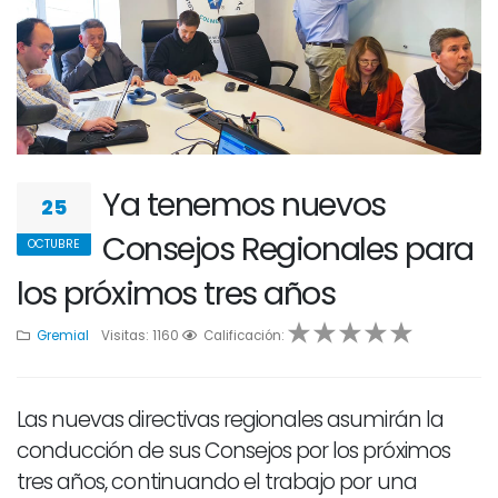
Ya tenemos nuevos
25
Consejos Regionales para
OCTUBRE
los próximos tres años
Gremial
Visitas: 1160
1
2
Calificación:
3
4
5
Las nuevas directivas regionales asumirán la
conducción de sus Consejos por los próximos
tres años, continuando el trabajo por una