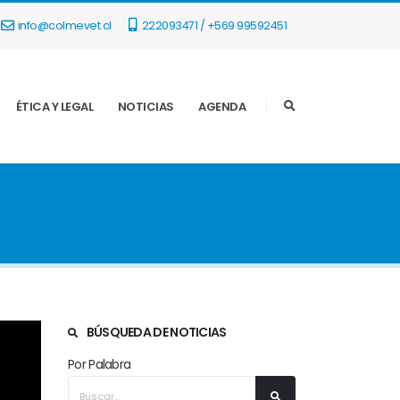
info@colmevet.cl
222093471 / +569 99592451
ÉTICA Y LEGAL
NOTICIAS
AGENDA
BÚSQUEDA DE NOTICIAS
Por Palabra