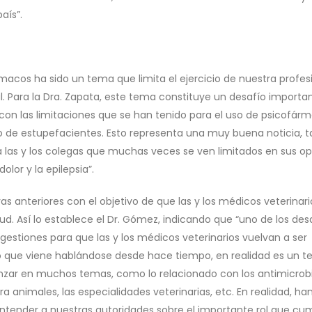
aís”.
ármacos ha sido un tema que limita el ejercicio de nuestra profes
. Para la Dra. Zapata, este tema constituye un desafío importa
on las limitaciones que se han tenido para el uso de psicofárm
 de estupefacientes. Esto representa una muy buena noticia, t
 las y los colegas que muchas veces se ven limitados en sus o
lor y la epilepsia”.
vas anteriores con el objetivo de que las y los médicos veterinari
d. Así lo establece el Dr. Gómez, indicando que “uno de los des
gestiones para que las y los médicos veterinarios vuelvan a ser
lgo que viene hablándose desde hace tiempo, en realidad es un 
zar en muchos temas, como lo relacionado con los antimicrob
 animales, las especialidades veterinarias, etc. En realidad, han
ender a nuestras autoridades sobre el importante rol que cum