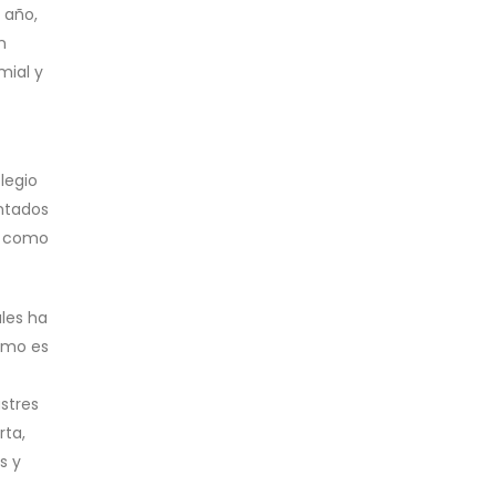
 año,
n
mial y
legio
entados
ar como
ales ha
como es
stres
rta,
s y