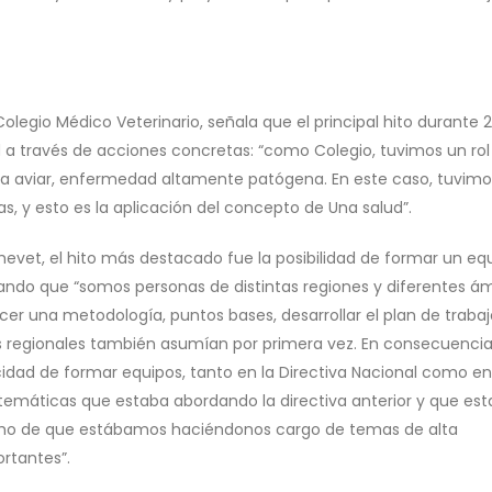
Colegio Médico Veterinario, señala que el principal hito durante 
a través de acciones concretas: “como Colegio, tuvimos un rol
nza aviar, enfermedad altamente patógena. En este caso, tuvimo
as, y esto es la aplicación del concepto de Una salud”.
mevet, el hito más destacado fue la posibilidad de formar un eq
tando que “somos personas de distintas regiones y diferentes á
ecer una metodología, puntos bases, desarrollar el plan de trabaj
os regionales también asumían por primera vez. En consecuencia
idad de formar equipos, tanto en la Directiva Nacional como en
s temáticas que estaba abordando la directiva anterior y que e
cho de que estábamos haciéndonos cargo de temas de alta
rtantes”.