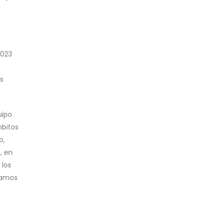
2023
s
uipo
mbitos
o,
, en
 los
stamos