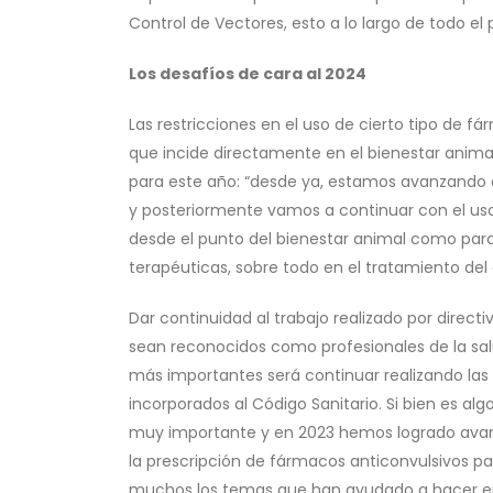
Control de Vectores, esto a lo largo de todo el p
Los desafíos de cara al 2024
Las restricciones en el uso de cierto tipo de f
que incide directamente en el bienestar animal
para este año: “desde ya, estamos avanzando c
y posteriormente vamos a continuar con el uso
desde el punto del bienestar animal como para
terapéuticas, sobre todo en el tratamiento del do
Dar continuidad al trabajo realizado por directi
sean reconocidos como profesionales de la salu
más importantes será continuar realizando las 
incorporados al Código Sanitario. Si bien es a
muy importante y en 2023 hemos logrado avan
la prescripción de fármacos anticonvulsivos para
muchos los temas que han ayudado a hacer ent