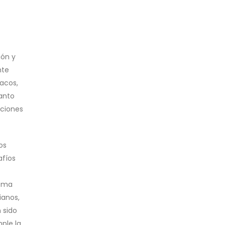
ión y
nte
acos,
anto
pciones
os
afíos
tema
ianos,
 sido
ple la