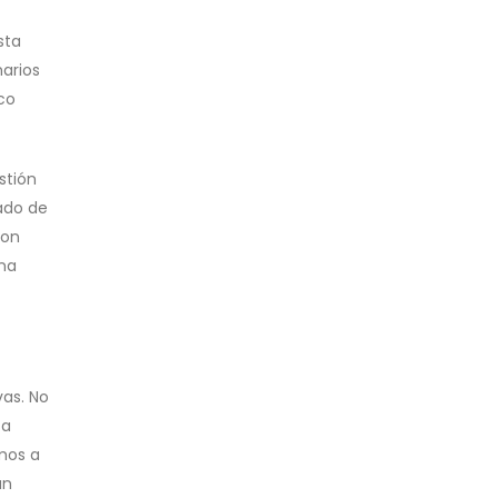
sta
narios
co
stión
jado de
con
una
vas. No
ca
mos a
un