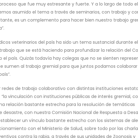
proceso que fue muy estresante y fuerte. Y a lo largo de todo el
hemos asumido el tema a través de seminarios, con trabajo y co
rtante, es un complemento para hacer bien nuestro trabajo gre
”.
icos veterinarios del país ha sido un tema sustancial durante el
 trabajo que se está haciendo para profundizar la relación del Co
do el país. Quizás todavía hay colegas que no se sienten repres
e se sumen al trabajo gremial para que juntos podamos colabor
país”.
r redes de trabajo colaborativo con distintas instituciones estat
 “la vinculación con instituciones públicas de interés gremial, 
una relación bastante estrecha para la resolución de temáticas
e desastre, con nuestra Comisión Nacional de Respuesta a Desa
stablecer un vínculo bastante estrecho con los sistemas de ale
ionamiento con el Ministerio de Salud, sobre todo por las charla
ntivos contra la rabia, a través de sus unidades de Zoonosis y