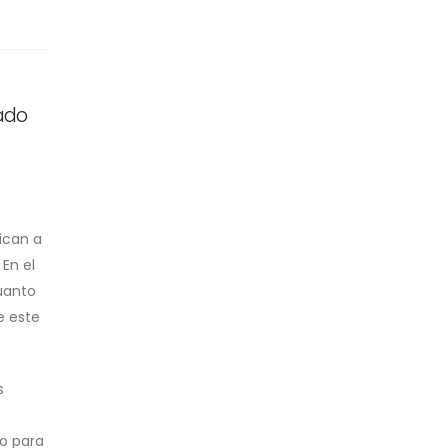
cado
ican a
En el
cuanto
e este
s
jo para