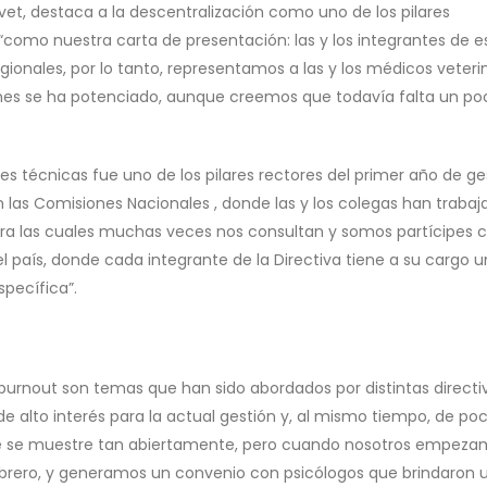
vet, destaca a la descentralización como uno de los pilares
como nuestra carta de presentación: las y los integrantes de e
ionales, por lo tanto, representamos a las y los médicos veteri
egiones se ha potenciado, aunque creemos que todavía falta un po
nes técnicas fue uno de los pilares rectores del primer año de ge
on las Comisiones Nacionales , donde las y los colegas han traba
para las cuales muchas veces nos consultan y somos partícipes 
l país, donde cada integrante de la Directiva tiene a su cargo 
pecífica”.
de burnout son temas que han sido abordados por distintas directi
de alto interés para la actual gestión y, al mismo tiempo, de po
 que se muestre tan abiertamente, pero cuando nosotros empeza
ebrero, y generamos un convenio con psicólogos que brindaron 