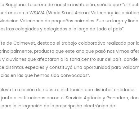
niela Boggiano, tesorera de nuestra institución, señaló que “el he
 pertenezca a WSAVA (World Small Animal Veterinary Association
 Medicina Veterinaria de pequeños animales. Fue un largo y lindo
tras colegiadas y colegiados a lo largo de todo el país”.
ente de Colmevet, destaca el trabajo colaborativo realizado por l
“principalmente, producto que este año que pasó nos vimos af
 y aluviones que afectaron a la zona centro sur del país, donde
 distintas especies y constituyó una oportunidad para validar
ancias en las que hemos sido convocados”.
eleva la relación de nuestra institución con distintas entidades
 junto a instituciones como el Servicio Agrícola y Ganadero, do
para la integración de la prescripción electrónica de