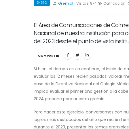
ENERO
Gremial
Visitas: 874
1
Calificación:
2
3
4
5
El Área de Comunicaciones de Colmevet
Nacional de nuestra institución para 
del 2023 desde el punto de vista instit
COMPARTIR
Si bien, el tiempo es un continuo, el inicio de
evaluar los 12 meses recién pasados: valorar m
caso de la Directiva Nacional del Colegio Médic
implica evaluar el primer año gestión a la cabe
2024 propone para nuestro gremio.
Para hacer este ejercicio, conversamos con nue
logros más destacados del año que recién termi
durante el 2023, presentar los temas gremiales 