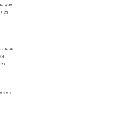
cho que
) es
a
ectados
 se
nos
nde se