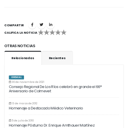
COMPARTIR
CALIFICA LA NOTICIA
1
2
3
4
5
OTRAS NOTICIAS
Relacionadas
Recientes
GREMIAL
30 de noviembre de 2021
Consejo Regional De Los Ríos celebró en grande el 66°
Aniversario de Colmevet
13 de marzo de 2012
Homenaje a Destacado Médico Veterinario
5 de julio de 2010
Homenaje Póstumo Dr. Enrique Amthauer Martínez