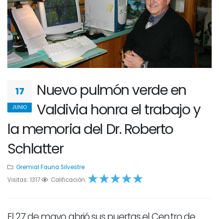
Nuevo pulmón verde en
17
Valdivia honra el trabajo y
JUNIO
la memoria del Dr. Roberto
Schlatter
Gremial
Fauna Silvestre
Visitas: 1317
1
2
Calificación:
3
4
5
El 27 de mayo abrió sus puertas el Centro de