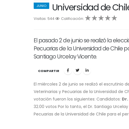
Universidad de Chil
JUNIO
Visitas: 544
1
Calificación:
2
3
4
5
El pasado 2 de junio se realizó la elec
Pecuarias de la Universidad de Chile pa
Santiago Urcelay Vicente.
COMPARTIR
El miércoles 2 de junio se realizó el escrutinio
Veterinarias y Pecuarias de la Universidad de C
votación fueron los siguientes: Candidatos:
Dr.
32.00 votos Por lo tanto, el Dr. Santiago Urcel
Pecuarias de la Universidad de Chile para el pe