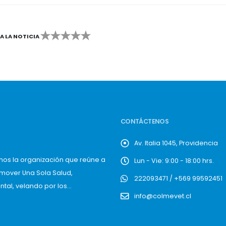
CA LA NOTICIA
2
3
4
5
CONTÁCTENOS
Av. Italia 1045, Providencia
mos la organización que reúne a
Lun - Vie: 9:00 - 18:00 hrs.
omover Una Sola Salud,
222093471 / +569 99592451
al, velando por los...
info@colmevet.cl