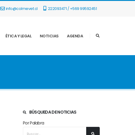
info@colmevet.cl
222093471 / +569 99592451
ÉTICA Y LEGAL
NOTICIAS
AGENDA
BÚSQUEDA DE NOTICIAS
Por Palabra