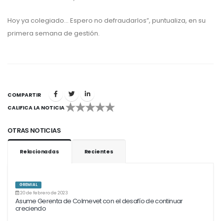
Hoy ya colegiado… Espero no defraudarlos”, puntualiza, en su
primera semana de gestión.
COMPARTIR
CALIFICA LA NOTICIA
1
2
3
4
5
OTRAS NOTICIAS
Relacionadas
Recientes
GREMIAL
20 de febrero de 2023
Asume Gerenta de Colmevet con el desafío de continuar
creciendo