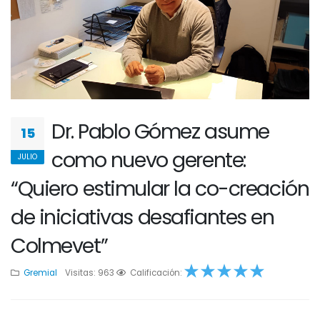
Dr. Pablo Gómez asume
15
como nuevo gerente:
JULIO
“Quiero estimular la co-creación
de iniciativas desafiantes en
Colmevet”
Gremial
Visitas: 963
1
2
Calificación:
3
4
5