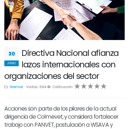
Directiva Nacional afianza
30
lazos internacionales con
JUNIO
organizaciones del sector
Gremial
Visitas: 694
1
2
Calificación:
3
4
5
Acciones son parte de los pilares de la actual
dirigencia de Colmevet, y considera fortalecer
trabajo con PANVET, postulación a WSAVA y