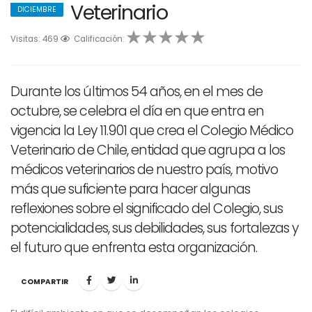
Veterinario
DICIEMBRE
Visitas: 469
1
2
Calificación:
3
4
5
Durante los últimos 54 años, en el mes de
octubre, se celebra el día en que entra en
vigencia la Ley 11.901 que crea el Colegio Médico
Veterinario de Chile, entidad que agrupa a los
médicos veterinarios de nuestro país, motivo
más que suficiente para hacer algunas
reflexiones sobre el significado del Colegio, sus
potencialidades, sus debilidades, sus fortalezas y
el futuro que enfrenta esta organización.
COMPARTIR