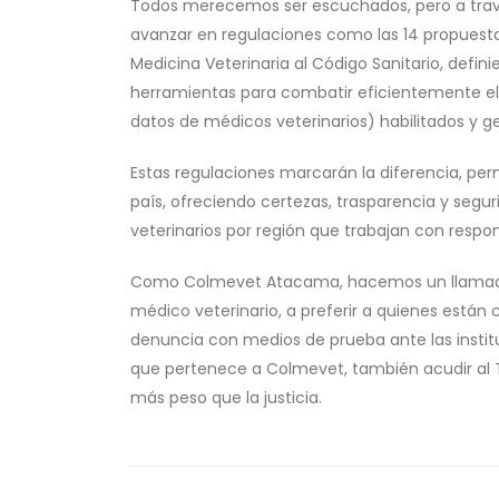
Todos merecemos ser escuchados, pero a través 
avanzar en regulaciones como las 14 propuesta
Medicina Veterinaria al Código Sanitario, defi
herramientas para combatir eficientemente el ej
datos de médicos veterinarios) habilitados y g
Estas regulaciones marcarán la diferencia, perm
país, ofreciendo certezas, trasparencia y seg
veterinarios por región que trabajan con respons
Como Colmevet Atacama, hacemos un llamado a
médico veterinario, a preferir a quienes están c
denuncia con medios de prueba ante las instituc
que pertenece a Colmevet, también acudir al Tr
más peso que la justicia.