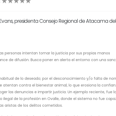
n:
5
Evans, presidenta Consejo Regional de Atacama de
las personas intentan tomar la justicia por sus propias manos
ance de difusión. Busca poner en alerta el entorno con una sanc
habitual de lo deseado; por el desconocimiento y/o falta de no
e atentan contra el bienestar animal, lo que erosiona la confia
oger las denuncias e impartir justicia. Un ejemplo reciente, fue l
o ilegal de la profesión en Ovalle, donde el sistema no fue capa
as aristas de los delitos cometidos.