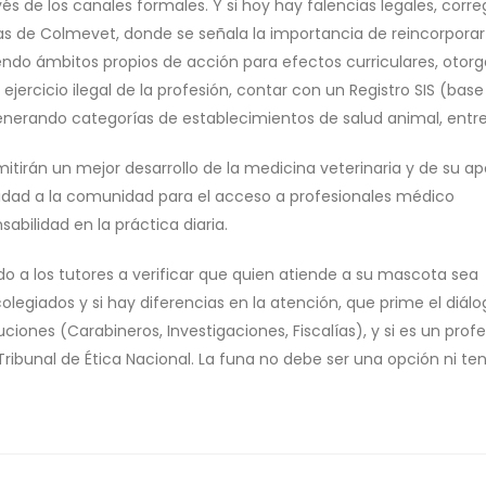
de los canales formales. Y si hoy hay falencias legales, correg
s de Colmevet, donde se señala la importancia de reincorporar
niendo ámbitos propios de acción para efectos curriculares, otor
ercicio ilegal de la profesión, contar con un Registro SIS (base
enerando categorías de establecimientos de salud animal, entre
itirán un mejor desarrollo de la medicina veterinaria y de su ap
uridad a la comunidad para el acceso a profesionales médico
abilidad en la práctica diaria.
 los tutores a verificar que quien atiende a su mascota sea
olegiados y si hay diferencias en la atención, que prime el diálo
iones (Carabineros, Investigaciones, Fiscalías), y si es un profe
ibunal de Ética Nacional. La funa no debe ser una opción ni te