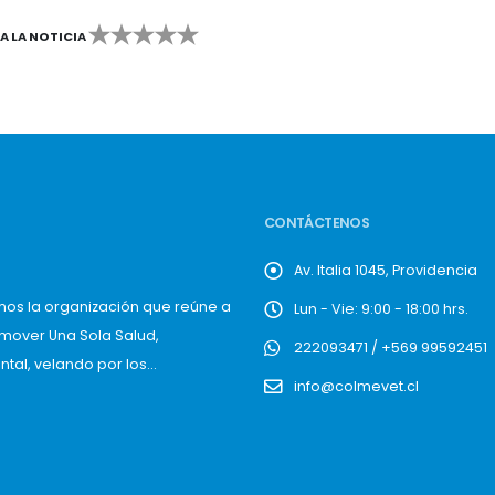
CA LA NOTICIA
2
3
4
5
CONTÁCTENOS
Av. Italia 1045, Providencia
mos la organización que reúne a
Lun - Vie: 9:00 - 18:00 hrs.
omover Una Sola Salud,
222093471 / +569 99592451
al, velando por los...
info@colmevet.cl