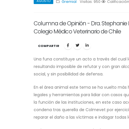
AGOSTO
Gremial
Visitas: 950
1
Calificació
2
3
4
Columna de Opinión - Dra. Stephanie 
Colegio Médico Veterinario de Chile
COMPARTIR
Una funa constituye un acto a través del cual 
resultando imposible de refutar y con gran alc
social, y sin posibilidad de defensa.
En el área animal este tema se ha vuelto más 
legales y herramientas para lidiar con casos qu
la función de las instituciones, en este caso ac
condena tras querella de Colmevet por ejercici
reparar el daño a las víctimas e indagar todas l