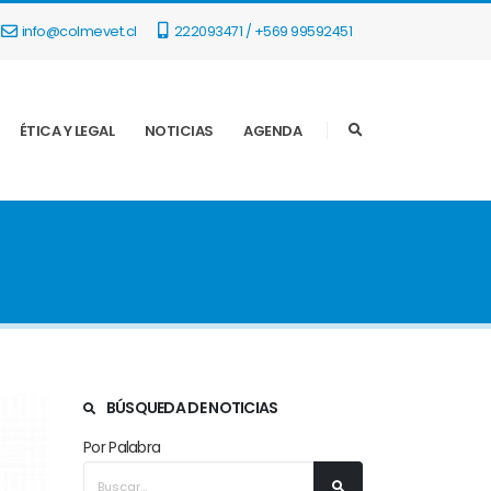
info@colmevet.cl
222093471 / +569 99592451
ÉTICA Y LEGAL
NOTICIAS
AGENDA
BÚSQUEDA DE NOTICIAS
Por Palabra