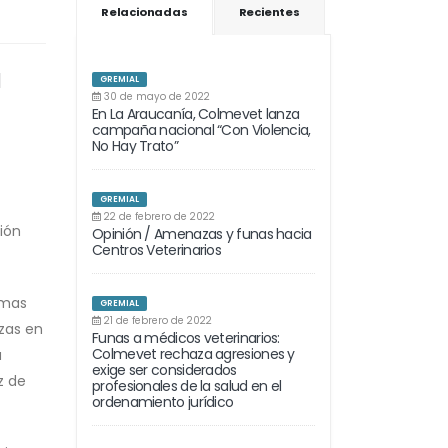
Relacionadas
Recientes
l
GREMIAL
30 de mayo de 2022
En La Araucanía, Colmevet lanza
campaña nacional “Con Violencia,
No Hay Trato”
GREMIAL
22 de febrero de 2022
ión
Opinión / Amenazas y funas hacia
Centros Veterinarios
rmas
GREMIAL
21 de febrero de 2022
nzas en
Funas a médicos veterinarios:
Colmevet rechaza agresiones y
a
exige ser considerados
z de
profesionales de la salud en el
ordenamiento jurídico