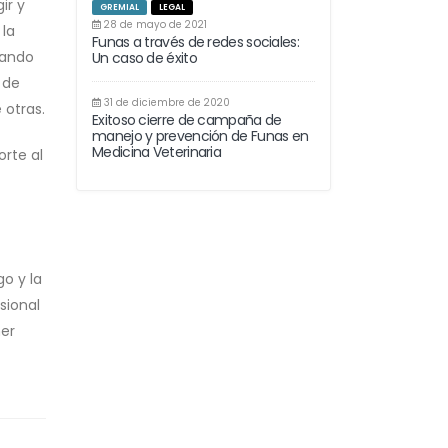
ir y
GREMIAL
LEGAL
28 de mayo de 2021
 la
Funas a través de redes sociales:
gando
Un caso de éxito
 de
31 de diciembre de 2020
 otras.
Exitoso cierre de campaña de
manejo y prevención de Funas en
Medicina Veterinaria
orte al
go y la
sional
ner