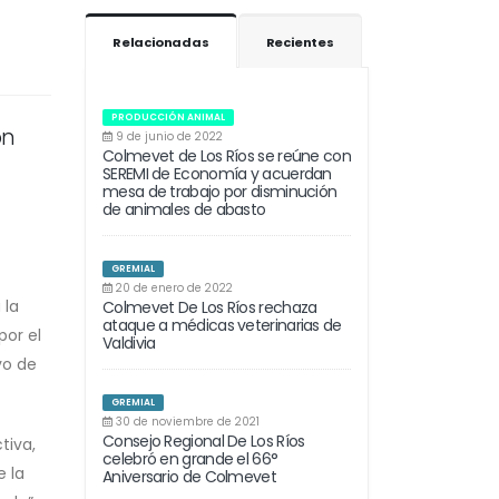
Relacionadas
Recientes
PRODUCCIÓN ANIMAL
on
9 de junio de 2022
Colmevet de Los Ríos se reúne con
SEREMI de Economía y acuerdan
mesa de trabajo por disminución
de animales de abasto
GREMIAL
20 de enero de 2022
 la
Colmevet De Los Ríos rechaza
ataque a médicas veterinarias de
por el
Valdivia
vo de
GREMIAL
30 de noviembre de 2021
Consejo Regional De Los Ríos
tiva,
celebró en grande el 66°
 la
Aniversario de Colmevet