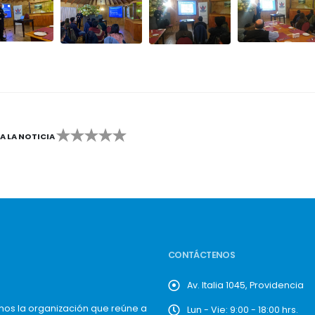
CA LA NOTICIA
2
3
4
5
CONTÁCTENOS
Av. Italia 1045, Providencia
mos la organización que reúne a
Lun - Vie: 9:00 - 18:00 hrs.