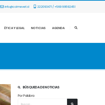
info@colmevet.cl
222093471 / +569 99592451
ÉTICA Y LEGAL
NOTICIAS
AGENDA
BÚSQUEDA DE NOTICIAS
Por Palabra