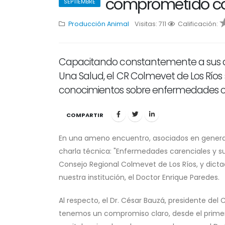
comprometido con
SEPTIEMBRE
Producción Animal
Visitas: 711
1
Calificación:
2
3
4
5
Capacitando constantemente a sus a
Una Salud, el CR Colmevet de Los Río
conocimientos sobre enfermedades ca
COMPARTIR
En una ameno encuentro, asociados en general 
charla técnica: "Enfermedades carenciales y s
Consejo Regional Colmevet de Los Ríos, y dictad
nuestra institución, el Doctor Enrique Paredes.
Al respecto, el Dr. César Bauzá, presidente de
tenemos un compromiso claro, desde el prime