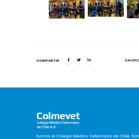
CALIFI
1
COMPARTIR
Somos el Colegio Médico Veterinario de Chile. So