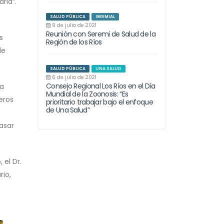
rla”.
SALUD PÚBLICA
GREMIAL
9 de julio de 2021
Reunión con Seremi de Salud de la
s
Región de los Ríos
de
SALUD PÚBLICA
UNA SALUD
6 de julio de 2021
Consejo Regional Los Ríos en el Día
la
Mundial de la Zoonosis: “Es
eros
prioritario trabajar bajo el enfoque
de Una Salud”
asar
 el Dr.
rio,