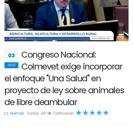
Congreso Nacional:
03
Colmevet exige incorporar
JULIO
el enfoque "Una Salud" en
proyecto de ley sobre animales
de libre deambular
Gremial
Visitas: 347
1
2
Calificación:
3
4
5