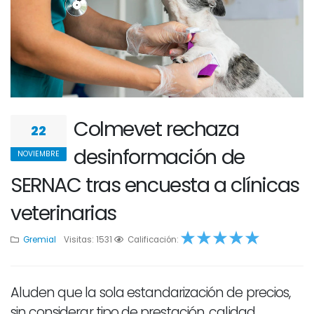
Colmevet rechaza
22
desinformación de
NOVIEMBRE
SERNAC tras encuesta a clínicas
veterinarias
Gremial
Visitas: 1531
1
2
Calificación:
3
4
5
Aluden que la sola estandarización de precios,
sin considerar tipo de prestación, calidad,