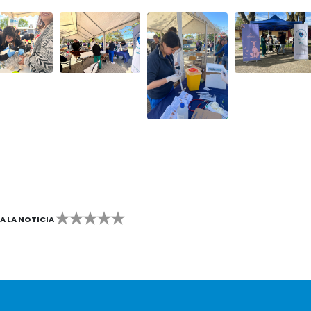
CA LA NOTICIA
2
3
4
5