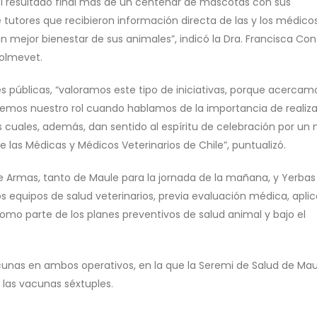
resultado final más de un centenar de mascotas con sus
utores que recibieron información directa de las y los médico
n mejor bienestar de sus animales”, indicó la Dra. Francisca Con
Colmevet.
es públicas, “valoramos este tipo de iniciativas, porque acercam
ecemos nuestro rol cuando hablamos de la importancia de realiza
as cuales, además, dan sentido al espíritu de celebración por un
e las Médicas y Médicos Veterinarios de Chile”, puntualizó.
 de Armas, tanto de Maule para la jornada de la mañana, y Yerbas
 equipos de salud veterinarios, previa evaluación médica, apli
omo parte de los planes preventivos de salud animal y bajo el
acunas en ambos operativos, en la que la Seremi de Salud de Mau
 las vacunas séxtuples.