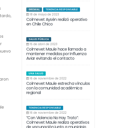
s
GREMIAL
TENENCIA RESPONSABLE
18 de mayo de 2023
tardo,
Colmevet Aysén realizó operativo
en Chile Chico
os
SALUD PÚBLICA
r
15 de abril de 2023
Colmevet Maule hace llamado a
 nuevo
mantener medidas por Influenza
Aviar evitando el contacto
UNA SALUD
caron
16 de noviembre de 2022
Colmevet Maule estrecha vínculos
con la comunidad académica
regional
le
TENENCIA RESPONSABLE
16 de noviembre de 2022
“Con Violencia No Hay Trato”:
Colmevet Maule realiza operativos
de vacunación junto a municipio