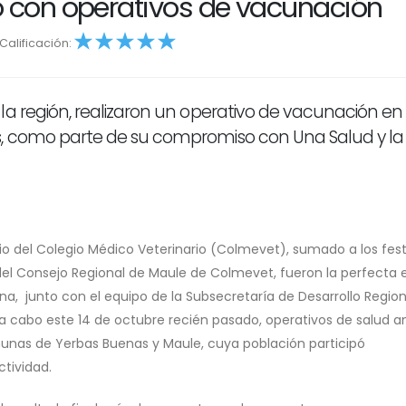
o con operativos de vacunación
Calificación:
2
3
4
5
la región, realizaron un operativo de vacunación en 
s, como parte de su compromiso con Una Salud y la
rio del Colegio Médico Veterinario (Colmevet), sumado a los fes
n del Consejo Regional de Maule de Colmevet, fueron la perfecta
ona, junto con el equipo de la Subsecretaría de Desarrollo Region
 a cabo este 14 de octubre recién pasado, operativos de salud a
omunas de Yerbas Buenas y Maule, cuya población participó
tividad.