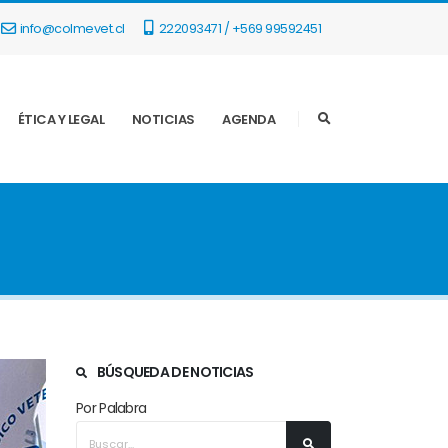
info@colmevet.cl
222093471 / +569 99592451
ÉTICA Y LEGAL
NOTICIAS
AGENDA
BÚSQUEDA DE NOTICIAS
Por Palabra