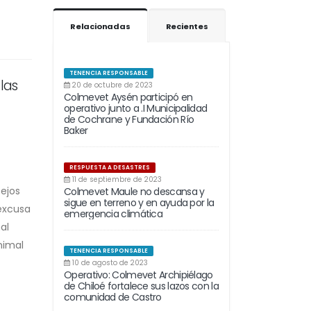
Relacionadas
Recientes
TENENCIA RESPONSABLE
las
20 de octubre de 2023
Colmevet Aysén participó en
operativo junto a .I Municipalidad
de Cochrane y Fundación Río
Baker
RESPUESTA A DESASTRES
11 de septiembre de 2023
tejos
Colmevet Maule no descansa y
sigue en terreno y en ayuda por la
 excusa
emergencia climática
al
nimal
TENENCIA RESPONSABLE
10 de agosto de 2023
Operativo: Colmevet Archipiélago
de Chiloé fortalece sus lazos con la
comunidad de Castro