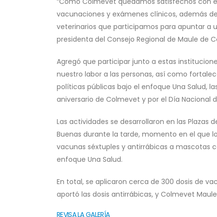
“Como Colmevet quedamos satisfechos con el 
vacunaciones y exámenes clínicos, además de t
veterinarios que participamos para apuntar a u
presidenta del Consejo Regional de Maule de 
Agregó que participar junto a estas institucion
nuestro labor a las personas, así como fortal
políticas públicas bajo el enfoque Una Salud, l
aniversario de Colmevet y por el Día Nacional d
Las actividades se desarrollaron en las Plazas
Buenas durante la tarde, momento en el que los
vacunas séxtuples y antirrábicas a mascotas c
enfoque Una Salud.
En total, se aplicaron cerca de 300 dosis de v
aportó las dosis antirrábicas, y Colmevet Maule
REVISA LA GALERÍA