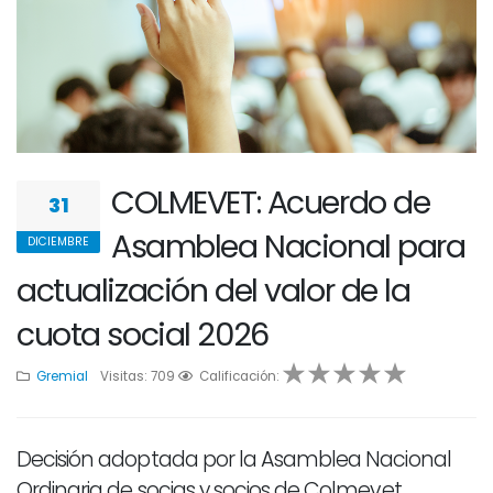
COLMEVET: Acuerdo de
31
Asamblea Nacional para
DICIEMBRE
actualización del valor de la
cuota social 2026
Gremial
Visitas: 709
1
2
Calificación:
3
4
5
Decisión adoptada por la Asamblea Nacional
Ordinaria de socias y socios de Colmevet