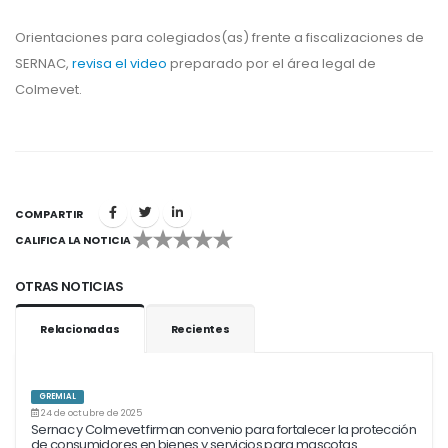
Orientaciones para colegiados(as) frente a fiscalizaciones de
SERNAC,
revisa el video
preparado por el área legal de
Colmevet.
COMPARTIR
CALIFICA LA NOTICIA
1
2
3
4
5
OTRAS NOTICIAS
Relacionadas
Recientes
GREMIAL
24 de octubre de 2025
Sernac y Colmevet firman convenio para fortalecer la protección
de consumidores en bienes y servicios para mascotas