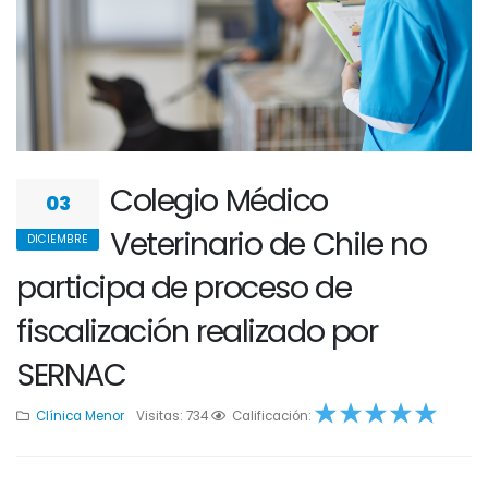
Colegio Médico
03
Veterinario de Chile no
DICIEMBRE
participa de proceso de
fiscalización realizado por
SERNAC
Clínica Menor
Visitas: 734
1
2
Calificación:
3
4
5