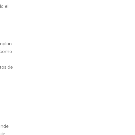
do el
umplan
o como
tos de
o
donde
uir