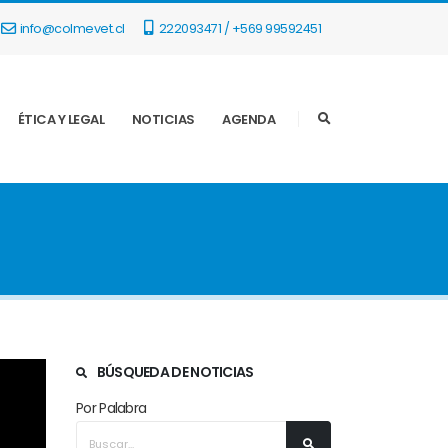
info@colmevet.cl
222093471 / +569 99592451
ÉTICA Y LEGAL
NOTICIAS
AGENDA
BÚSQUEDA DE NOTICIAS
Por Palabra