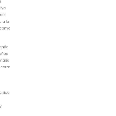
a
tiva
res.
o a la
, como
cando
 años
inaria
ncarar
écnica
y