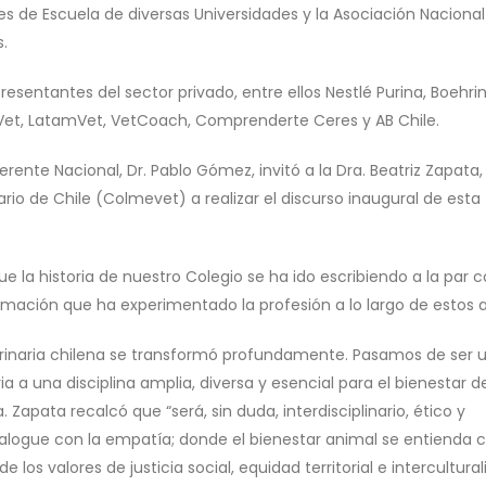
res de Escuela de diversas Universidades y la Asociación Naciona
s.
sentantes del sector privado, entre ellos Nestlé Purina, Boehri
Vet, LatamVet, VetCoach, Comprenderte Ceres y AB Chile.
rente Nacional, Dr. Pablo Gómez, invitó a la Dra. Beatriz Zapata,
rio de Chile (Colmevet) a realizar el discurso inaugural de esta
e la historia de nuestro Colegio se ha ido escribiendo a la par c
ormación que ha experimentado la profesión a lo largo de estos 
erinaria chilena se transformó profundamente. Pasamos de ser 
 a una disciplina amplia, diversa y esencial para el bienestar d
. Zapata recalcó que “será, sin duda, interdisciplinario, ético y
dialogue con la empatía; donde el bienestar animal se entienda
los valores de justicia social, equidad territorial e intercultura