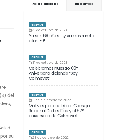
Relacionadas
Recientes
GREMIAL
31 de octubre de 2024
Ya son 69 años… ¡y vamos rumbo
o
a los 70!
GREMIAL
31 de octubre de 2023
Celebramos nuestro 68°
Aniversario diciendo “Soy
Colmevet”
a
tre
(S) del
GREMIAL
9 de diciembre de 2022
adero,
Motivos para celebrar: Consejo
Regional De Los Ríos y el 67°
aniversario de Colmevet
Salud
GREMIAL
 por su
28 de octubre de 2022