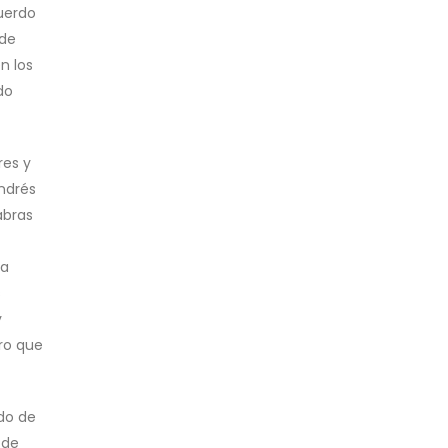
cuerdo
 de
n los
do
res y
Andrés
abras
sa
s
y
ro que
rdo de
 de