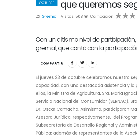
que queremos seg
OCTUBRE
Gremial
Visitas: 508
1
Calificación:
2
3
4
5
Con un altísimo nivel de participaci
gremial, que contó con la participación
COMPARTIR
El jueves 23 de octubre celebramos nuestro sep
capacidad, con una destacada asistencia y la p
ellos, la Ministra de Agricultura, Sra. María Igna
Servicio Nacional del Consumidor (SERNAC), Sra.
Dr. Óscar Camacho. Asimismo, participaron Mari
Asesora Jurídica, respectivamente, del Prog
Subsecretaría de Desarrollo Regional y Administ
Pública; además de representantes de la Asocia