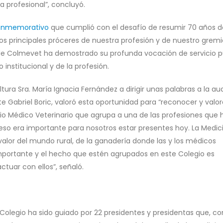
a profesional”, concluyó.
conmemorativo
que cumplió con el desafío de resumir 70 años d
os principales próceres de nuestra profesión y de nuestro gremi
de Colmevet ha demostrado su profunda vocación de servicio p
 institucional y de la profesión.
ultura Sra. María Ignacia Fernández a dirigir unas palabras a la au
te Gabriel Boric, valoró esta oportunidad para “reconocer y valor
legio Médico Veterinario que agrupa a una de las profesiones que
eso era importante para nosotros estar presentes hoy. La Medic
 valor del mundo rural, de la ganadería donde las y los médicos
mportante y el hecho que estén agrupados en este Colegio es
ctuar con ellos”, señaló.
o Colegio ha sido guiado por 22 presidentes y presidentas que, co