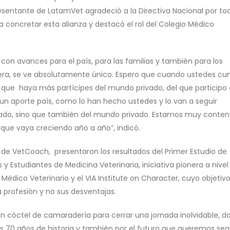
presentante de LatamVet agradeció a la Directiva Nacional por to
concretar esta alianza y destacó el rol del Colegio Médico
on avances para el país, para las familias y también para los
era, se ve absolutamente único. Espero que cuando ustedes c
y que haya más partícipes del mundo privado, del que particip
un aporte país, como lo han hecho ustedes y lo van a seguir
stado, sino que también del mundo privado. Estamos muy conten
que vaya creciendo año a año”, indicó.
ell, de VetCoach, presentaron los resultados del Primer Estudio de
y Estudiantes de Medicina Veterinaria, iniciativa pionera a nivel
Médico Veterinario y el VIA Institute on Character, cuyo objetiv
a profesión y no sus desventajas.
 un cóctel de camaradería para cerrar una jornada inolvidable, 
s 70 años de historia y también por el futuro que queremos seg