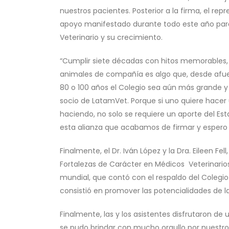
nuestros pacientes. Posterior a la firma, el re
apoyo manifestado durante todo este año para 
Veterinario y su crecimiento.
“Cumplir siete décadas con hitos memorables, c
animales de compañía es algo que, desde afu
80 o 100 años el Colegio sea aún más grande 
socio de LatamVet. Porque si uno quiere hacer 
haciendo, no solo se requiere un aporte del E
esta alianza que acabamos de firmar y espero 
Finalmente, el Dr. Iván López y la Dra. Eileen F
Fortalezas de Carácter en Médicos Veterinarios 
mundial, que contó con el respaldo del Colegio 
consistió en promover las potencialidades de l
Finalmente, las y los asistentes disfrutaron de
se pudo brindar con mucho orgullo por nuestro