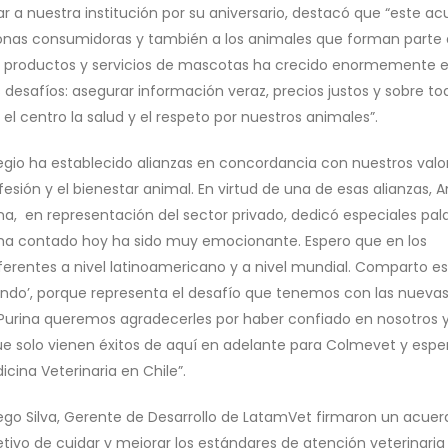
ar a nuestra institución por su aniversario, destacó que “este a
sonas consumidoras y también a los animales que forman parte
 productos y servicios de mascotas ha crecido enormemente e
desafíos: asegurar información veraz, precios justos y sobre to
l centro la salud y el respeto por nuestros animales”.
legio ha establecido alianzas en concordancia con nuestros valo
ofesión y el bienestar animal. En virtud de una de esas alianzas, 
ina, en representación del sector privado, dedicó especiales pal
 ha contado hoy ha sido muy emocionante. Espero que en los
ferentes a nivel latinoamericano y a nivel mundial. Comparto e
endo’, porque representa el desafío que tenemos con las nueva
 Purina queremos agradecerles por haber confiado en nosotros 
que solo vienen éxitos de aquí en adelante para Colmevet y espe
cina Veterinaria en Chile”.
 Diego Silva, Gerente de Desarrollo de LatamVet firmaron un acue
tivo de cuidar y mejorar los estándares de atención veterinaria