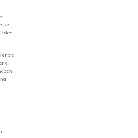
e
o, se
úblico
diencia
ar el
 hacen
ina
n