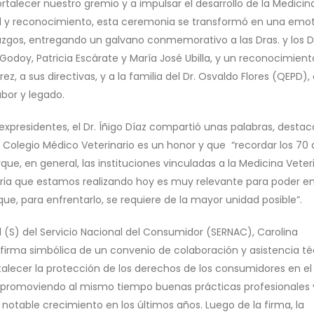
talecer nuestro gremio y a impulsar el desarrollo de la Medicin
itud y reconocimiento, esta ceremonia se transformó en una emo
azgos, entregando un galvano conmemorativo a las Dras. y los D
s Godoy, Patricia Escárate y María José Ubilla, y un reconocimient
rez, a sus directivas, y a la familia del Dr. Osvaldo Flores (QEPD)
bor y legado.
 expresidentes, el Dr. Íñigo Díaz compartió unas palabras, desta
 Colegio Médico Veterinario es un honor y que “recordar los 70
ue, en general, las instituciones vinculadas a la Medicina Veter
oria que estamos realizando hoy es muy relevante para poder e
que, para enfrentarlo, se requiere de la mayor unidad posible”.
al (S) del Servicio Nacional del Consumidor (SERNAC), Carolina
 la firma simbólica de un convenio de colaboración y asistencia t
alecer la protección de los derechos de los consumidores en el
 promoviendo al mismo tiempo buenas prácticas profesionales 
notable crecimiento en los últimos años. Luego de la firma, la