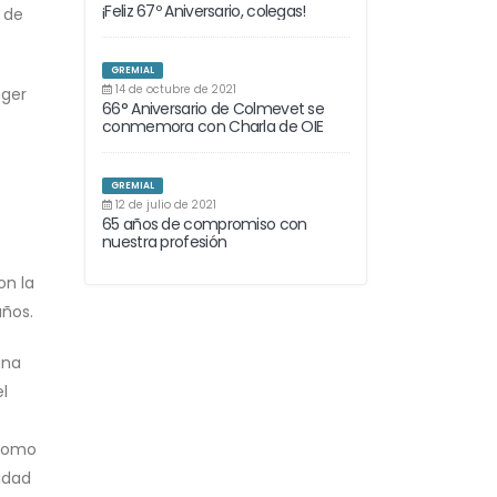
¡Feliz 67º Aniversario, colegas!
l de
GREMIAL
14 de octubre de 2021
nger
66° Aniversario de Colmevet se
conmemora con Charla de OIE
GREMIAL
12 de julio de 2021
65 años de compromiso con
nuestra profesión
on la
años.
una
el
 como
lidad