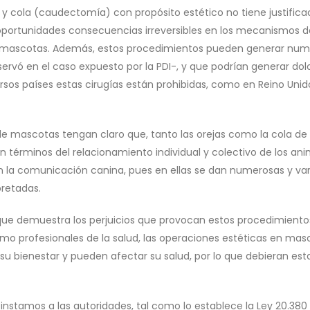
) y cola (caudectomía) con propósito estético no tiene justifica
 oportunidades consecuencias irreversibles en los mecanismos d
s mascotas. Además, estos procedimientos pueden generar num
rvó en el caso expuesto por la PDI-, y que podrían generar dol
ersos países estas cirugías están prohibidas, como en Reino Unid
e mascotas tengan claro que, tanto las orejas como la cola de 
érminos del relacionamiento individual y colectivo de los ani
en la comunicación canina, pues en ellas se dan numerosas y va
pretadas.
 que demuestra los perjuicios que provocan estos procedimientos
omo profesionales de la salud, las operaciones estéticas en mas
u bienestar y pueden afectar su salud, por lo que debieran est
stamos a las autoridades, tal como lo establece la Ley 20.380