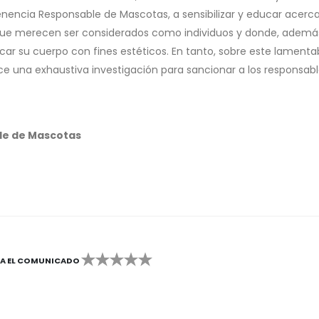
Tenencia Responsable de Mascotas, a sensibilizar y educar acerca
 que merecen ser considerados como individuos y donde, ademá
icar su cuerpo con fines estéticos. En tanto, sobre este lamenta
ice una exhaustiva investigación para sancionar a los responsabl
le de Mascotas
CA EL COMUNICADO
1
2
3
4
5