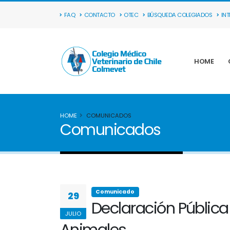
FAQ
CONTACTO
OTEC
BÚSQUEDA COLEGIADOS
IN
HOME
HOME
COMUNICADOS
Comunicados
Comunicado
29
Declaración Pública
JULIO
Animales