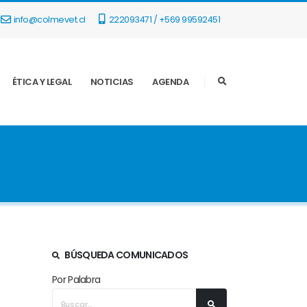
info@colmevet.cl
222093471 / +569 99592451
ÉTICA Y LEGAL
NOTICIAS
AGENDA
BÚSQUEDA COMUNICADOS
Por Palabra