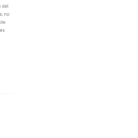
 del
s, no
ble
es.