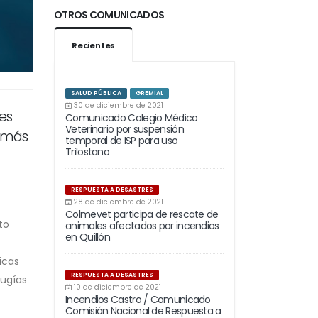
OTROS COMUNICADOS
Recientes
SALUD PÚBLICA
GREMIAL
30 de diciembre de 2021
es
Comunicado Colegio Médico
Veterinario por suspensión
u más
temporal de ISP para uso
Trilostano
RESPUESTA A DESASTRES
28 de diciembre de 2021
Colmevet participa de rescate de
to
animales afectados por incendios
en Quillón
icas
RESPUESTA A DESASTRES
rugías
10 de diciembre de 2021
Incendios Castro / Comunicado
Comisión Nacional de Respuesta a