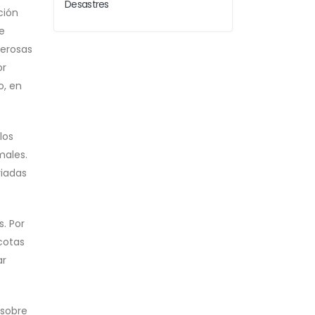
Desastres
ción
e
erosas
or
o, en
los
males.
riadas
. Por
cotas
ar
 sobre