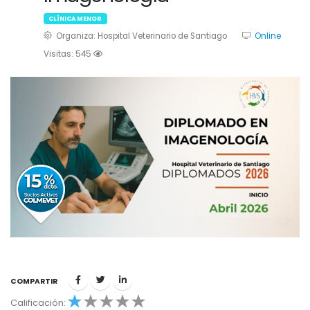
CLÍNICA MENOR
Organiza: Hospital Veterinario de Santiago
Online
Visitas: 545
COMPARTIR
1
Calificación:
1
2
3
4