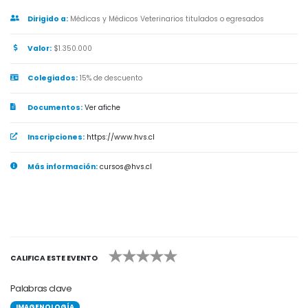
Dirigido a:
Médicas y Médicos Veterinarios titulados o egresados
Valor:
$1.350.000
Colegiados:
15% de descuento
Documentos:
Ver afiche
Inscripciones:
https://www.hvs.cl
Más información:
cursos@hvs.cl
1
2
3
4
5
CALIFICA ESTE EVENTO
Palabras clave
IMAGENOLOGÍA