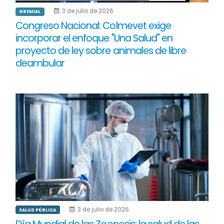
3 de julio de 2026
GREMIAL
Congreso Nacional: Colmevet exige
incorporar el enfoque "Una Salud" en
proyecto de ley sobre animales de libre
deambular
3 de julio de 2026
SALUD PÚBLICA