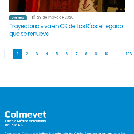
29 de mayo de 2026
GREMIAL
Trayectoria viva en CR de Los Ríos: el legado
que se renueva
‹
1
2
3
4
5
6
7
8
9
10
...
123