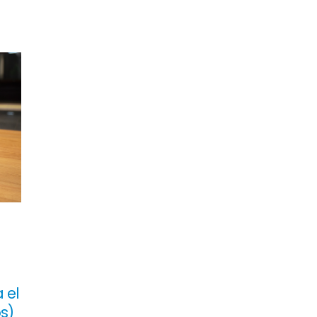
 el
s)