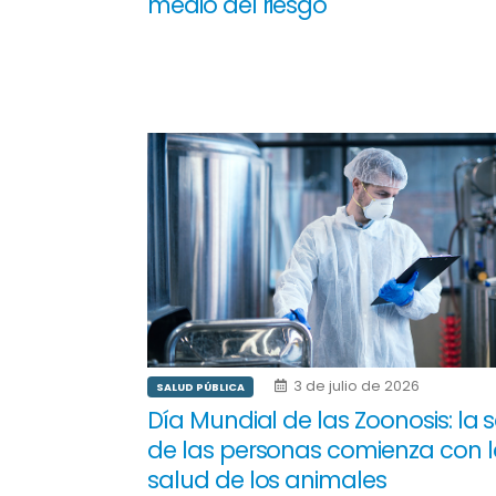
medio del riesgo
3 de julio de 2026
SALUD PÚBLICA
Día Mundial de las Zoonosis: la 
de las personas comienza con l
salud de los animales