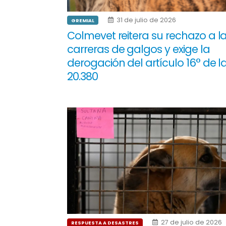
31 de julio de 2026
GREMIAL
Colmevet reitera su rechazo a l
carreras de galgos y exige la
derogación del artículo 16° de l
20.380
27 de julio de 2026
RESPUESTA A DESASTRES