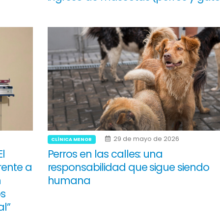
29 de mayo de 2026
CLÍNICA MENOR
El
Perros en las calles: una
rente a
responsabilidad que sigue siendo
n
humana
s
al”