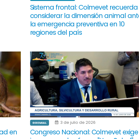
Sistema frontal: Colmevet recuerda
considerar la dimensión animal ant
la emergencia preventiva en 10
regiones del país
3 de julio de 2026
GREMIAL
dad en
Congreso Nacional: Colmevet exige