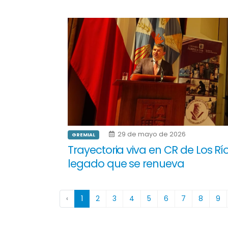
29 de mayo de 2026
GREMIAL
Trayectoria viva en CR de Los Río
legado que se renueva
‹
1
2
3
4
5
6
7
8
9