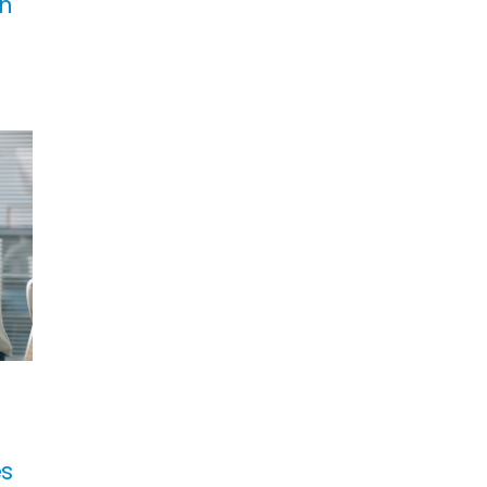
en
es