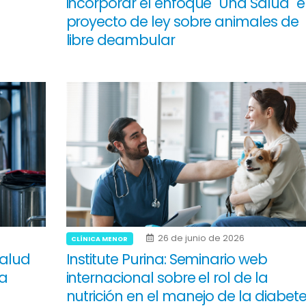
incorporar el enfoque "Una Salud" 
proyecto de ley sobre animales de
libre deambular
26 de junio de 2026
CLÍNICA MENOR
salud
Institute Purina: Seminario web
a
internacional sobre el rol de la
nutrición en el manejo de la diabet