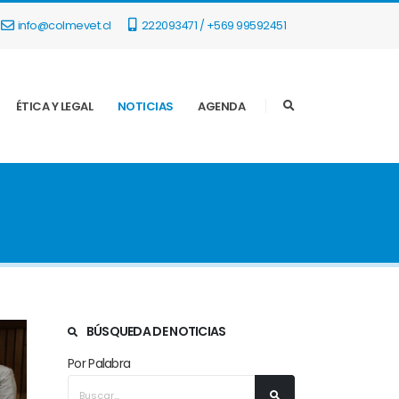
info@colmevet.cl
222093471 / +569 99592451
ÉTICA Y LEGAL
NOTICIAS
AGENDA
BÚSQUEDA DE NOTICIAS
Por Palabra