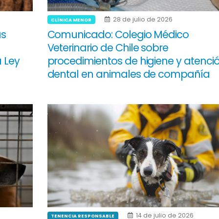
28 de julio de 2026
CLÍNICA MENOR
as
Comunicado: Colegio Médico
Veterinario de Chile sobre
a Ley
procedimientos de higiene y atenci
dental en animales de compañía
14 de julio de 2026
TENENCIA RESPONSABLE